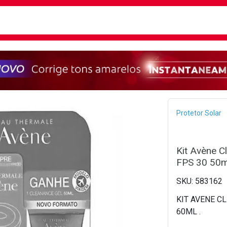
busca
isa?
Bread
Protetor Solar
Kit Avène C
FPS 30 50m
583162
KIT AVENE C
60ML .