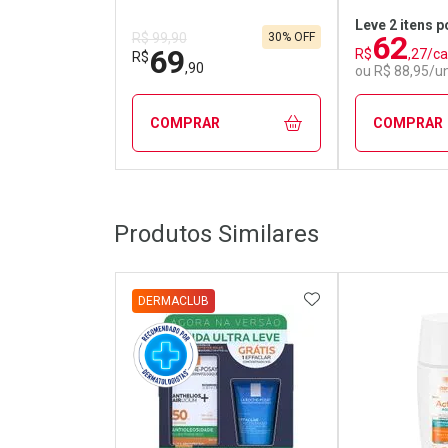
3.0 30g
Leve 2 itens p
62
30% OFF
R$ 99,90
69
R$
,27/c
R$
,90
ou R$ 88,95/u
COMPRAR
COMPRAR
FECHAR
FECHAR
Produtos Similares
Dermaclub
Laborató
Por Menos
Por Men
ADICIONAR AOS 
DERMACLUB