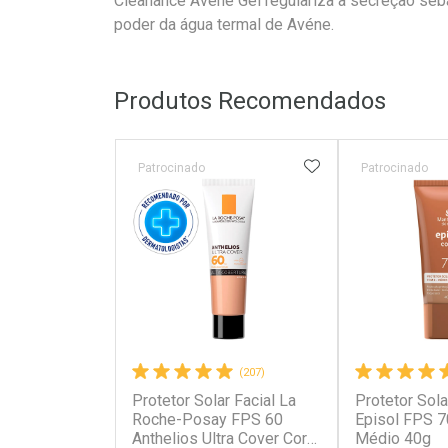
Cleanance Avéne Gel regulariza a secreção sebá
poder da água termal de Avéne.
Produtos Recomendados
ADICIONAR AOS 
Patrocinado
Patrocinado
(207)
Protetor Solar Facial La
Protetor Sola
Roche-Posay FPS 60
Episol FPS 7
Anthelios Ultra Cover Cor
Médio 40g