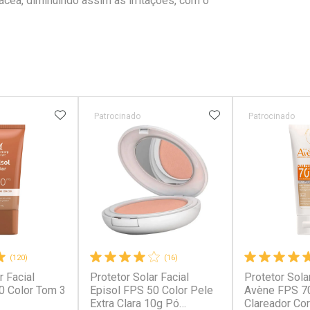
cea, diminuindo assim as irritações, com o
FAVORITOS
ADICIONAR AOS FAVORITOS
ADICIONAR AOS 
Patrocinado
Patrocinado
(120)
(16)
r Facial
Protetor Solar Facial
Protetor Sola
0 Color Tom 3
Episol FPS 50 Color Pele
Avène FPS 70
Extra Clara 10g Pó
Clareador Cor