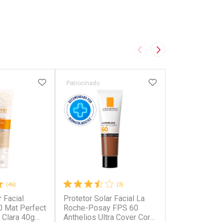
Imagem Anterior
Próxima Imagem
FAVORITOS
ADICIONAR AOS FAVORITOS
ADICIONAR AOS 
Patrocinado
Patrocinado
(46)
(3)
r Facial
Protetor Solar Facial La
Protetor Sola
 Mat Perfect
Roche-Posay FPS 60
Episol FPS 3
 Clara 40g
Anthelios Ultra Cover Cor
200ml