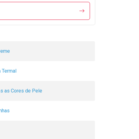
reme
 Termal
s as Cores de Pele
inhas