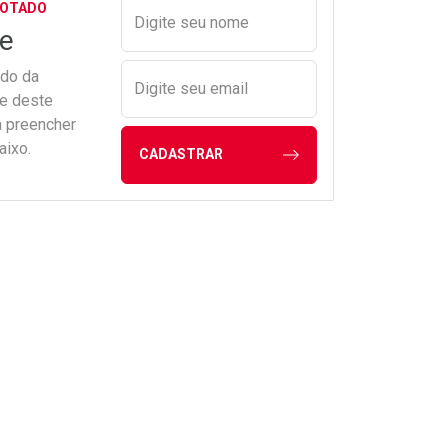
Preencher nome e email para s
GOTADO
Digite seu nome
e
ado da
Digite seu email
de deste
a preencher
aixo.
CADASTRAR