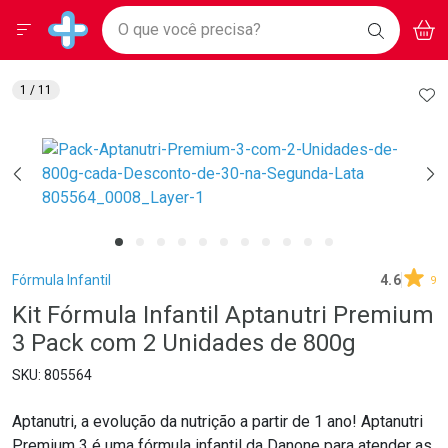
Drogarias Pacheco
Menu
Aces
Ir direto para a home
O que você precisa?
BAIXE
V
i
Baixe nosso APP e aproveite Ofertas Exclusivas!
BUSCAR
O APP
Navegue pela página
Ir direto para o conteúdo
Faça a sua busca
Ir direto para a busca
Ir direto para a conta
AD
1
/ 11
Ir direto para a ajuda
Ir direto para a notificações
Ir direto para o carrinho
Ir direto para o menu
Breadcrumb
Fórmula Infantil
4.6
9
Kit Fórmula Infantil Aptanutri Premium
3 Pack com 2 Unidades de 800g
805564
Aptanutri, a evolução da nutrição a partir de 1 ano! Aptanutri
Premium 3 é uma fórmula infantil da Danone para atender as