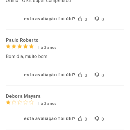
Ótimo . O kit super compensou
esta avaliação foi útil?
0
0
Paulo Roberto
há 2 anos
Bom dia, muito bom.
esta avaliação foi útil?
0
0
Debora Mayara
há 2 anos
esta avaliação foi útil?
0
0