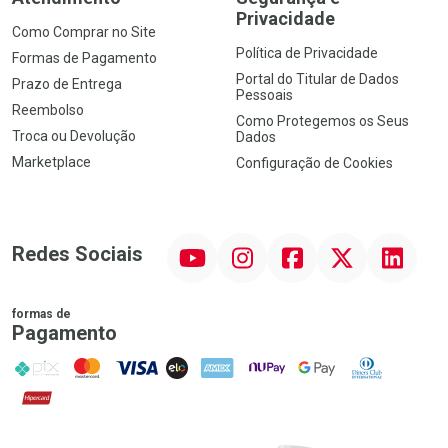
Privacidade
Como Comprar no Site
Política de Privacidade
Formas de Pagamento
Portal do Titular de Dados
Prazo de Entrega
Pessoais
Reembolso
Como Protegemos os Seus
Troca ou Devolução
Dados
Marketplace
Configuração de Cookies
YouTube
Instagram
Facebook
Twitter
Linkedin
Redes Sociais
formas de
Pagamento
PIX
MasterCard
VISA
ELO
AMEX
NuPay
Google Pay
Diners Club
Hipercard