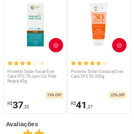
COMPRAR
COMPRAR
(9)
(3)
Protetor Solar Facial Ever
Protetor Solar Corporal Ever
Care FPS 70 com Cor Pele
Care FPS 30 200g
Negra 40g
19% OFF
22% OFF
37
41
R$
R$
,25
,27
FECHAR
F
FECHAR
F
Avaliações