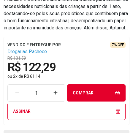
necessidades nutricionais das crianças a partir de 1 ano,
destacando-se pelos seus prebióticos que contribuem para
o bom funcionamento intestinal, desempenhando um papel
importante na imunidade das crianças. Além disso, Aptanutri
Premium 3 contém DHA e ARA, nutrientes que auxiliam no
desenvolvimento cognitivo, motor e visual, apoiando o
7% OFF
crescimento saudável e equilibrado dos pequenos nesta
Drogarias Pacheco
fase tão importante. [box] O MINISTÉRIO DA SAÚDE
R$ 131,59
R$ 122,29
INFORMA: O ALEITAMENTO MATERNO EVITA INFECÇÕES E
ALERGIAS E É RECOMENDADO ATÉ OS 2 (DOIS) ANOS DE
ou
2
x
de
R$ 61,14
IDADE OU MAIS O PRODUTO MENCIONADO NÃO CONTÉM
GLÚTEN. Consulte sempre seu médico e/ou nutricionista.
REMOVER UMA UNIDADE
AUMENTAR UMA UNIDADE
COMPRAR
ASSINAR