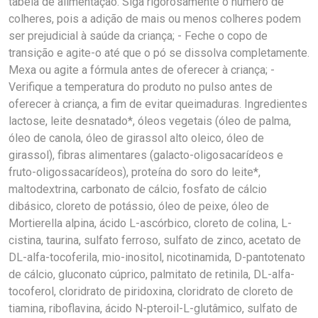
tabela de alimentação. Siga rigorosamente o número de
colheres, pois a adição de mais ou menos colheres podem
ser prejudicial à saúde da criança; - Feche o copo de
transição e agite-o até que o pó se dissolva completamente.
Mexa ou agite a fórmula antes de oferecer à criança; -
Verifique a temperatura do produto no pulso antes de
oferecer à criança, a fim de evitar queimaduras. Ingredientes
lactose, leite desnatado*, óleos vegetais (óleo de palma,
óleo de canola, óleo de girassol alto oleico, óleo de
girassol), fibras alimentares (galacto-oligosacarídeos e
fruto-oligossacarídeos), proteína do soro do leite*,
maltodextrina, carbonato de cálcio, fosfato de cálcio
dibásico, cloreto de potássio, óleo de peixe, óleo de
Mortierella alpina, ácido L-ascórbico, cloreto de colina, L-
cistina, taurina, sulfato ferroso, sulfato de zinco, acetato de
DL-alfa-tocoferila, mio-inositol, nicotinamida, D-pantotenato
de cálcio, gluconato cúprico, palmitato de retinila, DL-alfa-
tocoferol, cloridrato de piridoxina, cloridrato de cloreto de
tiamina, riboflavina, ácido N-pteroil-L-glutâmico, sulfato de