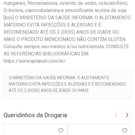
manganês, fitomenadiona, selenito de sódio, colecalciferol,
D-biotina, cianocobalamina e emulsificante lecitina de soja.
[box] O MINISTÉRIO DA SAÚDE INFORMA: O ALEITAMENTO
MATERNO EVITA INFECÇÕES E ALERGIAS E É
RECOMENDADO ATÉ OS 2 (DOIS) ANOS DE IDADE OU
MAIS O PRODUTO MENCIONADO NÃO CONTÉM GLÚTEN.
Consulte sempre seu médico e/ou nutricionista. CONSULTE
AS REFERÊNCIAS BIBLIOGRÁFICAS EM:
https://www.aptanutri.com.br/
O MINISTÉRIO DA SAÚDE INFORMA: O ALEITAMENTO
MATERNO EVITA INFECÇÕES E ALERGIAS E É RECOMENDADO
ATÉ OS 2 (DOIS) ANOS DE IDADE OU MAIS.
Queridinhos da Drogaria
Imagem A
Pró
ADICIONAR AOS FAVORITOS
ADIC