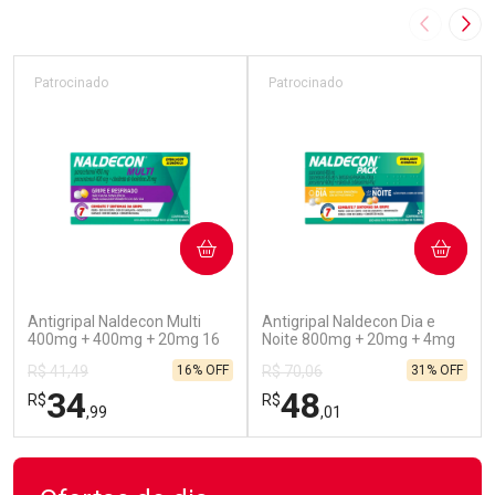
Imagem A
Pró
Patrocinado
Patrocinado
COMPRAR
COMPRAR
(52)
(45)
Antigripal Naldecon Multi
Antigripal Naldecon Dia e
400mg + 400mg + 20mg 16
Noite 800mg + 20mg + 4mg
Comprimidos
24 comprimidos
16% OFF
31% OFF
R$ 41,49
R$ 70,06
34
48
R$
R$
,99
,01
FECHAR
FECHAR
FEC
FEC
Laboratório
Laboratório