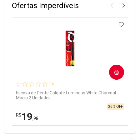
Ofertas Imperdíveis
Imagem Anter
Próxima
ADICIO
Ativar Desconto
COMPRAR
Comprar sem Desconto
Comprar sem Desconto
Por R$ 99,90/cada
Por R$ 99,90/cada
(0)
Escova de Dente Colgate Luminous White Charcoal
Macia 2 Unidades
26% OFF
19
R$
,98
FECHAR
FECHAR