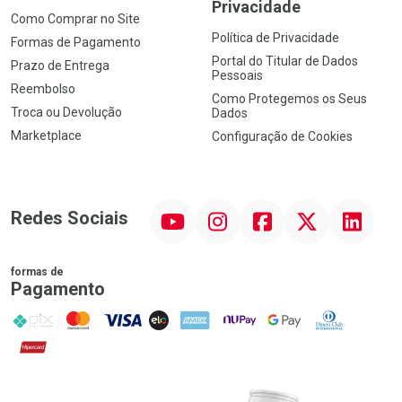
Privacidade
Como Comprar no Site
Política de Privacidade
Formas de Pagamento
Portal do Titular de Dados
Prazo de Entrega
Pessoais
Reembolso
Como Protegemos os Seus
Troca ou Devolução
Dados
Marketplace
Configuração de Cookies
YouTube
Instagram
Facebook
Twitter
Linkedin
Redes Sociais
formas de
Pagamento
PIX
MasterCard
VISA
ELO
AMEX
NuPay
Google Pay
Diners Club
Hipercard
Promoção em Destaque