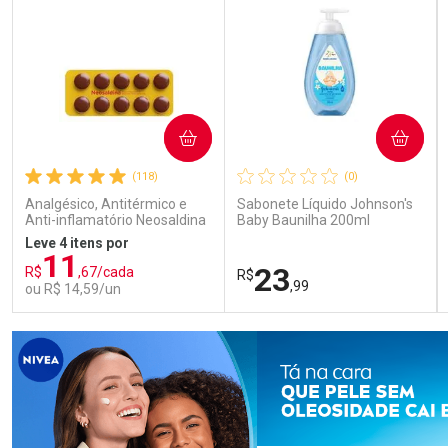
COMPRAR
COMPRAR
(118)
(0)
Analgésico, Antitérmico e
Sabonete Líquido Johnson's
Anti-inflamatório Neosaldina
Baby Baunilha 200ml
30mg + 300mg + 30mg 10
Leve 4 itens por
Drágeas
11
23
R$
,67/cada
R$
,99
ou R$ 14,59/un
FECHAR
FECHAR
FEC
FEC
Laboratório
Laboratório
Por Menos
Por Menos