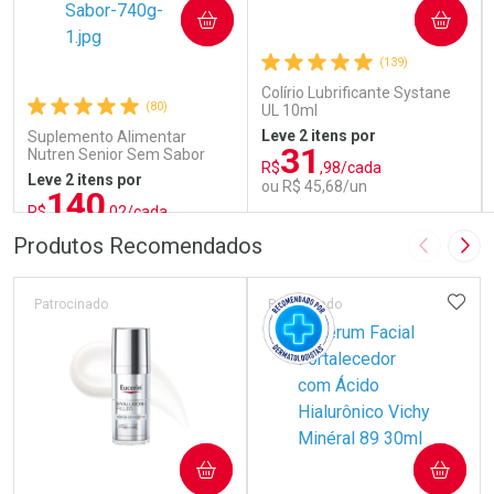
COMPRAR
COMPRAR
(139)
Colírio Lubrificante Systane
(80)
UL 10ml
Leve 2 itens por
Suplemento Alimentar
31
Nutren Senior Sem Sabor
R$
,98/cada
740g
Leve 2 itens por
ou R$ 45,68/un
140
R$
,02/cada
ou R$ 155,58/un
FECHAR
FECHAR
FEC
FEC
Produtos Recomendados
Imagem A
Pró
Laboratório
Laboratório
Por Menos
Por Menos
ADIC
Patrocinado
Patrocinado
COMPRAR
COMPRAR
Ativar Desconto
Ativar Desconto