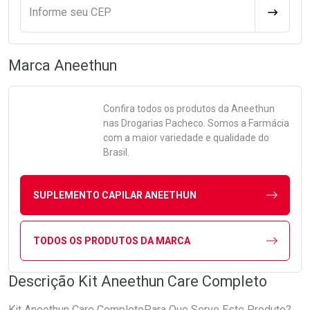
Informe seu CEP
CALCULA
Marca
Aneethun
Confira todos os produtos da
Aneethun
nas Drogarias Pacheco. Somos a Farmácia
com a maior variedade e qualidade do
Brasil.
SUPLEMENTO CAPILAR ANEETHUN
TODOS OS PRODUTOS DA MARCA
Descrição Kit Aneethun Care Completo
Kit Aneethun Care CompletoPara Que Serve Este Produto?