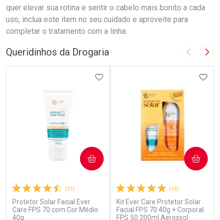
quer elevar sua rotina e sentir o cabelo mais bonito a cada
uso, inclua este item no seu cuidado e aproveite para
completar o tratamento com a linha.
Queridinhos da Drogaria
Imagem A
Pró
ADICIONAR AOS FAVORITOS
ADIC
COMPRAR
COMPRAR
(21)
(16)
Protetor Solar Facial Ever
Kit Ever Care Protetor Solar
Care FPS 70 com Cor Médio
Facial FPS 70 40g + Corporal
40g
FPS 50 200ml Aerossol