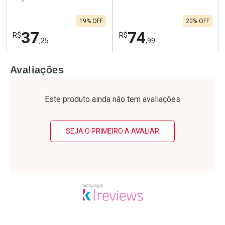
19% OFF
20% OFF
37
74
R$
R$
,25
,99
FECHAR
F
FECHAR
F
Avaliações
Laboratório
Laboratório
Por Menos
Por Menos
Este produto ainda não tem avaliações
SEJA O PRIMEIRO A AVALIAR
Ativar Desconto
Ativar Desconto