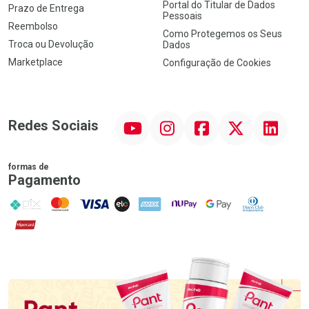
Portal do Titular de Dados
Prazo de Entrega
Pessoais
Reembolso
Como Protegemos os Seus
Troca ou Devolução
Dados
Marketplace
Configuração de Cookies
YouTube
Instagram
Facebook
Twitter
Linkedin
Redes Sociais
formas de
Pagamento
PIX
MasterCard
VISA
ELO
AMEX
NuPay
Google Pay
Diners Club
Hipercard
Promoção em Destaque