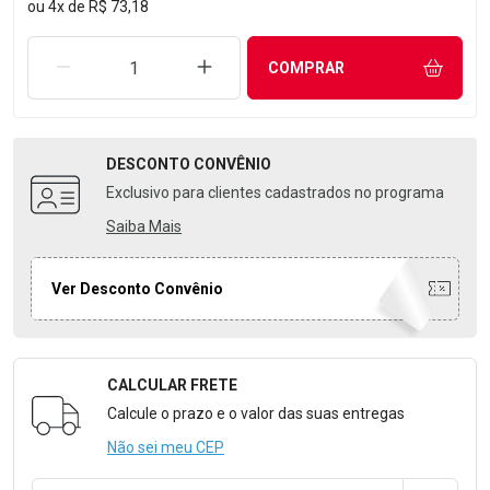
ou
4
x
de
R$ 73,18
REMOVER UMA UNIDADE
AUMENTAR UMA UNIDADE
COMPRAR
DESCONTO
CONVÊNIO
Exclusivo para clientes cadastrados no programa
Saiba Mais
Ver Desconto Convênio
CALCULAR FRETE
Formulário para Calcular o Frete
Calcule o prazo e o valor das suas entregas
Não sei meu CEP