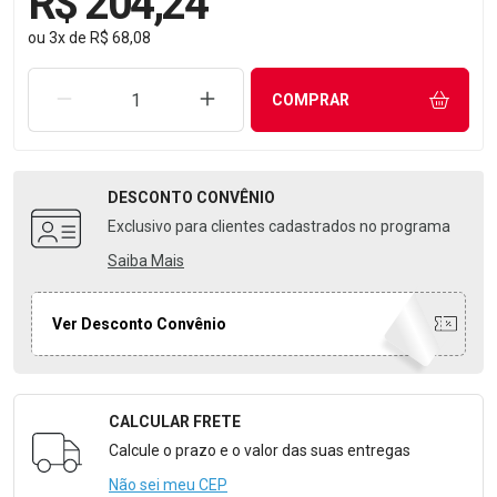
R$ 204,24
ou
3
x
de
R$ 68,08
REMOVER UMA UNIDADE
AUMENTAR UMA UNIDADE
COMPRAR
DESCONTO
CONVÊNIO
Exclusivo para clientes cadastrados no programa
Saiba Mais
Ver Desconto Convênio
CALCULAR FRETE
Formulário para Calcular o Frete
Calcule o prazo e o valor das suas entregas
Não sei meu CEP