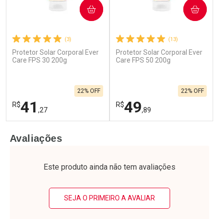
COMPRAR
COMPRAR
(3)
(13)
Protetor Solar Corporal Ever
Protetor Solar Corporal Ever
Care FPS 30 200g
Care FPS 50 200g
22% OFF
22% OFF
41
49
R$
R$
,27
,89
FECHAR
F
FECHAR
F
Avaliações
Laboratório
Laboratório
Por Menos
Por Menos
Este produto ainda não tem avaliações
SEJA O PRIMEIRO A AVALIAR