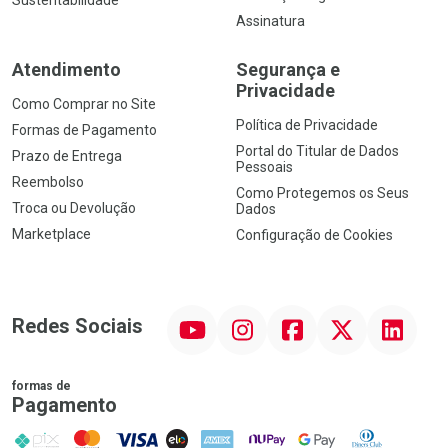
Assinatura
Atendimento
Segurança e
Privacidade
Como Comprar no Site
Política de Privacidade
Formas de Pagamento
Portal do Titular de Dados
Prazo de Entrega
Pessoais
Reembolso
Como Protegemos os Seus
Troca ou Devolução
Dados
Marketplace
Configuração de Cookies
YouTube
Instagram
Facebook
Twitter
Linkedin
Redes Sociais
formas de
Pagamento
PIX
MasterCard
VISA
ELO
AMEX
NuPay
Google Pay
Diners Club