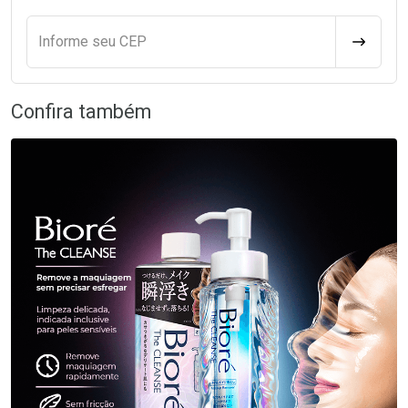
Informe seu CEP
CALCULA
Confira também