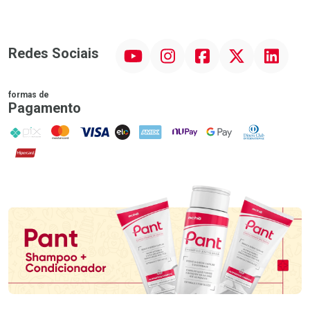
YouTube
Instagram
Facebook
Twitter
Linkedin
Redes Sociais
formas de
Pagamento
PIX
MasterCard
VISA
ELO
AMEX
NuPay
Google Pay
Diners Club
Hipercard
Promoção em Destaque