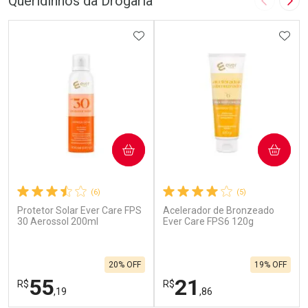
Queridinhos da Drogaria
Imagem A
Pró
ADICIONAR AOS FAVORITOS
ADIC
COMPRAR
COMPRAR
(6)
(5)
Protetor Solar Ever Care FPS
Acelerador de Bronzeado
30 Aerossol 200ml
Ever Care FPS6 120g
20% OFF
19% OFF
55
21
R$
R$
,19
,86