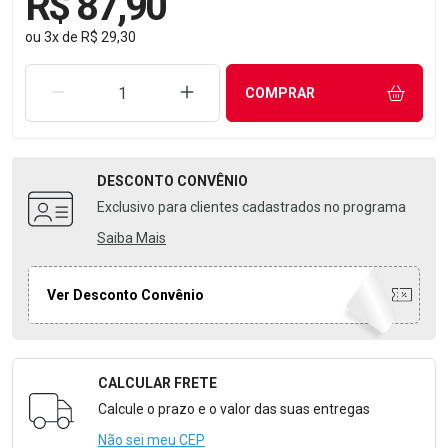
R$ 87,90
ou
3
x
de
R$ 29,30
REMOVER UMA UNIDADE
AUMENTAR UMA UNIDADE
COMPRAR
DESCONTO
CONVÊNIO
Exclusivo para clientes cadastrados no programa
Saiba Mais
Ver Desconto Convênio
CALCULAR FRETE
Formulário para Calcular o Frete
Calcule o prazo e o valor das suas entregas
Não sei meu CEP