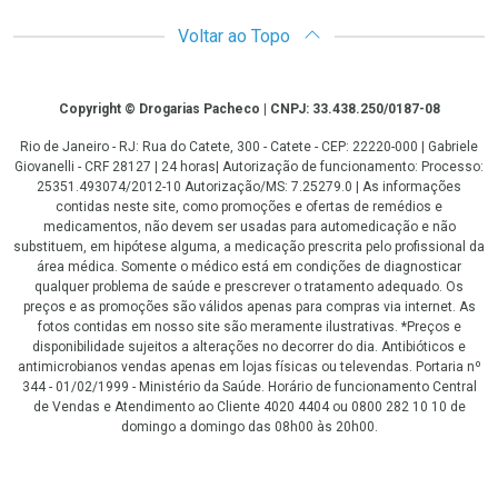
Voltar ao Topo
Copyright
Copyright © Drogarias Pacheco | CNPJ: 33.438.250/0187-08
Rio de Janeiro - RJ: Rua do Catete, 300 - Catete - CEP: 22220-000 | Gabriele
Giovanelli - CRF 28127 | 24 horas| Autorização de funcionamento: Processo:
25351.493074/2012-10 Autorização/MS: 7.25279.0 | As informações
contidas neste site, como promoções e ofertas de remédios e
medicamentos, não devem ser usadas para automedicação e não
substituem, em hipótese alguma, a medicação prescrita pelo profissional da
área médica. Somente o médico está em condições de diagnosticar
qualquer problema de saúde e prescrever o tratamento adequado. Os
preços e as promoções são válidos apenas para compras via internet. As
fotos contidas em nosso site são meramente ilustrativas. *Preços e
disponibilidade sujeitos a alterações no decorrer do dia. Antibióticos e
antimicrobianos vendas apenas em lojas físicas ou televendas. Portaria nº
344 - 01/02/1999 - Ministério da Saúde. Horário de funcionamento Central
de Vendas e Atendimento ao Cliente 4020 4404 ou 0800 282 10 10 de
domingo a domingo das 08h00 às 20h00.
LGPD Aceite os Cookies