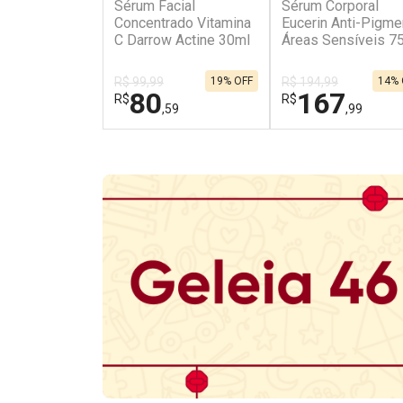
Sérum Facial
Sérum Corporal
Concentrado Vitamina
Eucerin Anti-Pigme
C Darrow Actine 30ml
Áreas Sensíveis 7
R$ 99,99
19% OFF
R$ 194,99
14% 
80
167
R$
R$
,59
,99
FECHAR
FECHAR
Laboratório
Laboratório
Por Menos
Por Menos
Ativar Desconto
Ativar Desconto
Comprar sem Desconto
Comprar sem Des
Comprar sem Desconto
Comprar sem Des