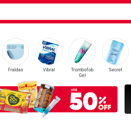
ca
isa?
em Destaque
Fraldas
Vibral
Trombofob
Secret
Gel