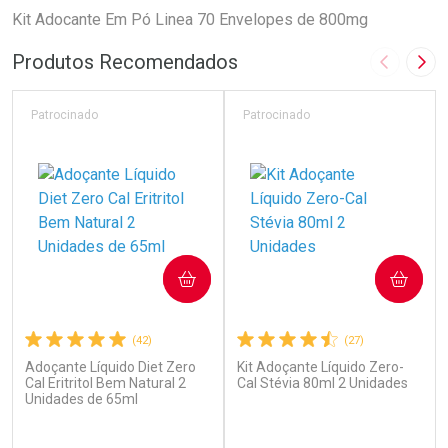
Kit Adocante Em Pó Linea 70 Envelopes de 800mg
Produtos Recomendados
Imagem A
Pró
Patrocinado
Patrocinado
COMPRAR
COMPRAR
(42)
(27)
Adoçante Líquido Diet Zero
Kit Adoçante Líquido Zero-
Cal Eritritol Bem Natural 2
Cal Stévia 80ml 2 Unidades
Unidades de 65ml