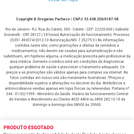
Copyright
Copyright © Drogarias Pacheco | CNPJ: 33.438.250/0187-08
Rio de Janeiro - RJ: Rua do Catete, 300 - Catete - CEP: 22220-000 | Gabriele
Giovanelli - CRF 28127 | 24 horas| Autorização de funcionamento: Processo:
25351.493074/2012-10 Autorização/MS: 7.25279.0 | As informações
contidas neste site, como promoções e ofertas de remédios e
medicamentos, não devem ser usadas para automedicação e não
substituem, em hipótese alguma, a medicação prescrita pelo profissional da
área médica. Somente o médico está em condições de diagnosticar
qualquer problema de saúde e prescrever o tratamento adequado. Os
preços e as promoções são válidos apenas para compras via internet. As
fotos contidas em nosso site são meramente ilustrativas. *Preços e
disponibilidade sujeitos a alterações no decorrer do dia. Antibióticos e
antimicrobianos vendas apenas em lojas físicas ou televendas. Portaria nº
344 - 01/02/1999 - Ministério da Saúde. Horário de funcionamento Central
de Vendas e Atendimento ao Cliente 4020 4404 ou 0800 282 10 10 de
domingo a domingo das 08h00 às 20h00.
LGPD Aceite os Cookies
PRODUTO ESGOTADO