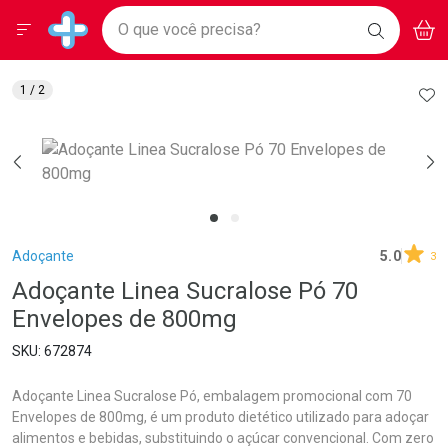
Drogarias Pacheco
Menu
Aces
Ir direto para a home
O que você precisa?
BAIXE
V
i
Baixe nosso APP e aproveite Ofertas Exclusivas!
BUSCAR
O APP
Navegue pela página
Ir direto para o conteúdo
Faça a sua busca
Ir direto para a busca
Ir direto para a conta
AD
1
/ 2
Ir direto para a ajuda
Ir direto para a notificações
Ir direto para o carrinho
Ir direto para o menu
Breadcrumb
Adoçante
5.0
3
Adoçante Linea Sucralose Pó 70
Envelopes de 800mg
672874
Adoçante Linea Sucralose Pó, embalagem promocional com 70
Envelopes de 800mg, é um produto dietético utilizado para adoçar
alimentos e bebidas, substituindo o açúcar convencional. Com zero