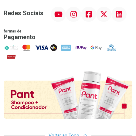
YouTube
Instagram
Facebook
Twitter
Linkedin
Redes Sociais
formas de
Pagamento
PIX
MasterCard
VISA
ELO
AMEX
NuPay
Google Pay
Diners Club
Hipercard
Promoção em Destaque
Voltar ao Topo