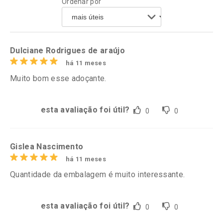
Ordenar por
Comprar sem Desconto
Comprar sem Desconto
Por R$ 17,59/cada
Por R$ 28,79/cada
Comprar sem Desconto
Comprar sem Desconto
Por R$ 17,59/cada
Por R$ 28,79/cada
Dulciane Rodrigues de araújo
há 11 meses
Muito bom esse adoçante.
esta avaliação foi útil?
0
0
Gislea Nascimento
há 11 meses
Quantidade da embalagem é muito interessante.
esta avaliação foi útil?
0
0