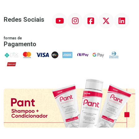
YouTube
Instagram
Facebook
Twitter
Linkedin
Redes Sociais
formas de
Pagamento
PIX
MasterCard
VISA
ELO
AMEX
NuPay
Google Pay
Diners Club
Hipercard
Promoção em Destaque