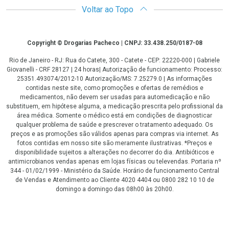
Voltar ao Topo
Copyright
Copyright © Drogarias Pacheco | CNPJ: 33.438.250/0187-08
Rio de Janeiro - RJ: Rua do Catete, 300 - Catete - CEP: 22220-000 | Gabriele
Giovanelli - CRF 28127 | 24 horas| Autorização de funcionamento: Processo:
25351.493074/2012-10 Autorização/MS: 7.25279.0 | As informações
contidas neste site, como promoções e ofertas de remédios e
medicamentos, não devem ser usadas para automedicação e não
substituem, em hipótese alguma, a medicação prescrita pelo profissional da
área médica. Somente o médico está em condições de diagnosticar
qualquer problema de saúde e prescrever o tratamento adequado. Os
preços e as promoções são válidos apenas para compras via internet. As
fotos contidas em nosso site são meramente ilustrativas. *Preços e
disponibilidade sujeitos a alterações no decorrer do dia. Antibióticos e
antimicrobianos vendas apenas em lojas físicas ou televendas. Portaria nº
344 - 01/02/1999 - Ministério da Saúde. Horário de funcionamento Central
de Vendas e Atendimento ao Cliente 4020 4404 ou 0800 282 10 10 de
domingo a domingo das 08h00 às 20h00.
LGPD Aceite os Cookies