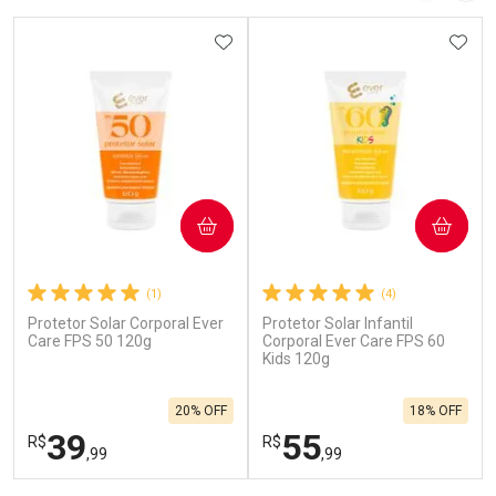
ADICIONAR AOS FAVORITOS
ADIC
COMPRAR
COMPRAR
(1)
(4)
Protetor Solar Corporal Ever
Protetor Solar Infantil
Care FPS 50 120g
Corporal Ever Care FPS 60
Kids 120g
20% OFF
18% OFF
39
55
R$
R$
,99
,99