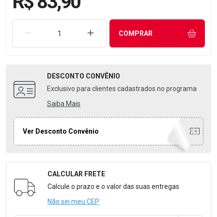
R$ 83,90
REMOVER UMA UNIDADE
AUMENTAR UMA UNIDADE
COMPRAR
DESCONTO
CONVÊNIO
Exclusivo para clientes cadastrados no programa
Saiba Mais
Ver Desconto Convênio
CALCULAR FRETE
Formulário para Calcular o Frete
Calcule o prazo e o valor das suas entregas
Não sei meu CEP