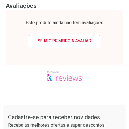
FECHAR
F
FECHAR
F
Avaliações
Laboratório
Laboratório
Por Menos
Por Menos
Este produto ainda não tem avaliações
SEJA O PRIMEIRO A AVALIAR
Ativar Desconto
Ativar Desconto
Comprar sem Desconto
Comprar sem Desconto
Tudo sobre a Drogarias Pacheco
Por R$ 39,99/cada
Por R$ 55,99/cada
Comprar sem Desconto
Comprar sem Desconto
Por R$ 39,99/cada
Por R$ 55,99/cada
Cadastre-se para receber novidades
Receba as melhores ofertas e super descontos