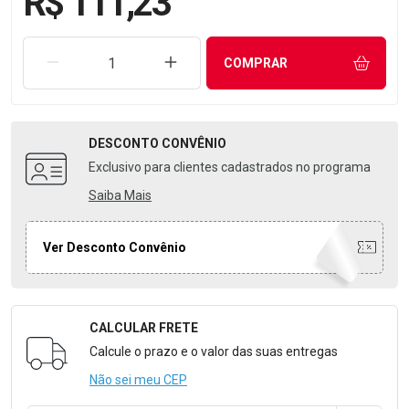
R$ 111,23
REMOVER UMA UNIDADE
AUMENTAR UMA UNIDADE
COMPRAR
DESCONTO
CONVÊNIO
Exclusivo para clientes cadastrados no programa
Saiba Mais
Ver Desconto Convênio
CALCULAR FRETE
Formulário para Calcular o Frete
Calcule o prazo e o valor das suas entregas
Não sei meu CEP