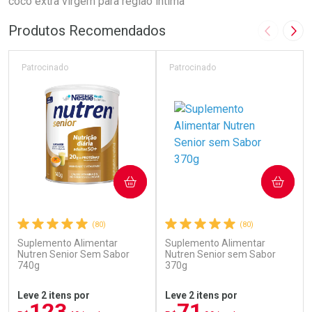
côco extra vírgem para regiao intima
Produtos Recomendados
Imagem A
Pró
Patrocinado
Patrocinado
COMPRAR
COMPRAR
(80)
(80)
Suplemento Alimentar
Suplemento Alimentar
Nutren Senior Sem Sabor
Nutren Senior sem Sabor
740g
370g
Leve 2 itens por
Leve 2 itens por
123
71