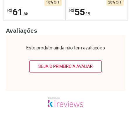
10% OFF
20% OFF
Por R$ 137,21/cada
Por R$ 79,99/cada
61
55
R$
R$
,55
,19
FECHAR
F
FECHAR
F
Avaliações
Laboratório
Laboratório
Por Menos
Por Menos
Este produto ainda não tem avaliações
SEJA O PRIMEIRO A AVALIAR
Ativar Desconto
Ativar Desconto
Comprar sem Desconto
Comprar sem Desconto