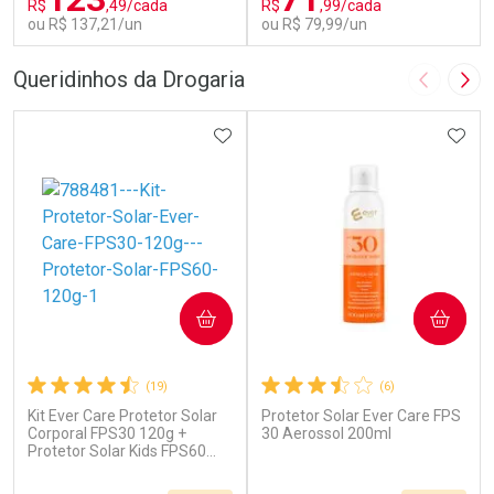
R$
,49/cada
R$
,99/cada
ou R$ 137,21/un
ou R$ 79,99/un
FECHAR
F
FECHAR
F
Queridinhos da Drogaria
Imagem A
Pró
Laboratório
Laboratório
Por Menos
ADICIONAR AOS FAVORITOS
Por Menos
ADIC
COMPRAR
COMPRAR
(19)
(6)
Kit Ever Care Protetor Solar
Protetor Solar Ever Care FPS
Ativar Desconto
Ativar Desconto
Corporal FPS30 120g +
30 Aerossol 200ml
Protetor Solar Kids FPS60
Comprar sem Desconto
Comprar sem Desconto
120g
Por R$ 137,21/cada
Por R$ 79,99/cada
Comprar sem Desconto
Comprar sem Desconto