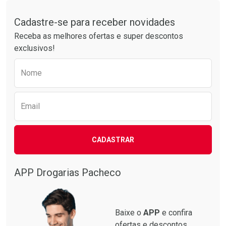
Tudo sobre a Drogarias Pacheco
Por R$ 61,55/cada
Por R$ 55,19/cada
Comprar sem Desconto
Comprar sem Desconto
Por R$ 61,55/cada
Por R$ 55,19/cada
Cadastre-se para receber novidades
Receba as melhores ofertas e super descontos
exclusivos!
Preencha o formulário abaixo para receber 
Nome
Email
CADASTRAR
APP Drogarias Pacheco
Baixe o
APP
e confira
ofertas e descontos