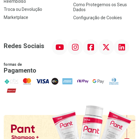
Reembolso
Como Protegemos os Seus
Troca ou Devolução
Dados
Marketplace
Configuração de Cookies
YouTube
Instagram
Facebook
Twitter
Linkedin
Redes Sociais
formas de
Pagamento
PIX
MasterCard
VISA
ELO
AMEX
NuPay
Google Pay
Diners Club
Hipercard
Promoção em Destaque