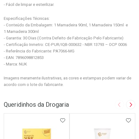
- Fácil de limpar e esterilizar.
Especificações Técnicas:
- Conteúdo da Embalagem: 1 Mamadeira 90ml, 1 Mamadeira 150ml e
1 Mamadeira 300ml
- Garantia: 30 Dias (Contra Defeito de Fabricação Pelo Fabricante)
- Certificação Inmetro: CE-PUR/IQB-000632 - NBR 13793 – OCP 0006
- Referência do Fabricante: PA7066-MG
- EAN: 7896098812853
- Marca: NUK
Imagens meramente ilustrativas, as cores e estampas podem variar de
acordo com o lote do fabricante.
Queridinhos da Drogaria
Imagem A
Pró
ADICIONAR AOS FAVORITOS
ADIC