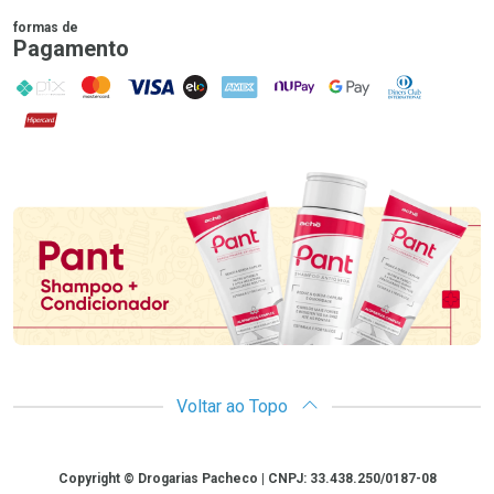
formas de
Pagamento
PIX
MasterCard
VISA
ELO
AMEX
NuPay
Google Pay
Diners Club
Hipercard
Promoção em Destaque
Voltar ao Topo
Copyright
Copyright © Drogarias Pacheco | CNPJ: 33.438.250/0187-08