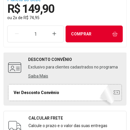
R$ 149,90
ou
2
x
de
R$ 74,95
REMOVER UMA UNIDADE
AUMENTAR UMA UNIDADE
COMPRAR
DESCONTO
CONVÊNIO
Exclusivo para clientes cadastrados no programa
Saiba Mais
Ver Desconto Convênio
CALCULAR FRETE
Formulário para Calcular o Frete
Calcule o prazo e o valor das suas entregas