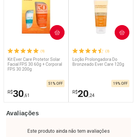
COMPRAR
COMPRAR
(9)
(3)
Kit Ever Care Protetor Solar
Loção Prolongadora Do
Facial FPS 30 60g + Corporal
Bronzeado Ever Care 120g
FPS 30 200g
51% OFF
19% OFF
30
20
R$
R$
,61
,24
FECHAR
F
FECHAR
F
Avaliações
Laboratório
Laboratório
Por Menos
Por Menos
Este produto ainda não tem avaliações