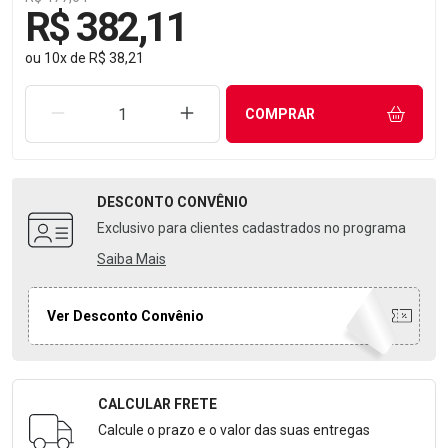
R$ 382,11
ou
10
x
de
R$ 38,21
REMOVER UMA UNIDADE
AUMENTAR UMA UNIDADE
COMPRAR
DESCONTO
CONVÊNIO
Exclusivo para clientes cadastrados no programa
Saiba Mais
Ver Desconto Convênio
CALCULAR FRETE
Formulário para Calcular o Frete
Calcule o prazo e o valor das suas entregas