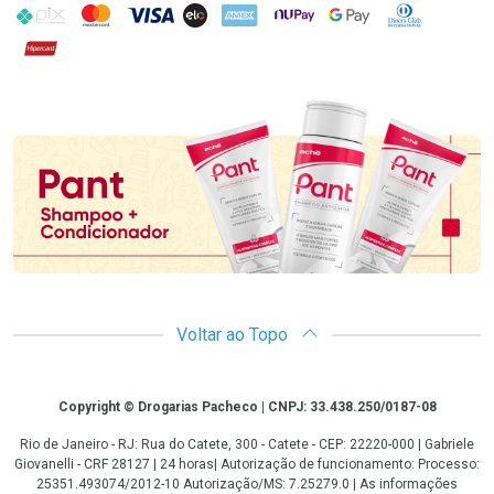
PIX
MasterCard
VISA
ELO
AMEX
NuPay
Google Pay
Diners Club
Hipercard
Promoção em Destaque
Voltar ao Topo
Copyright
Copyright © Drogarias Pacheco | CNPJ: 33.438.250/0187-08
Rio de Janeiro - RJ: Rua do Catete, 300 - Catete - CEP: 22220-000 | Gabriele
Giovanelli - CRF 28127 | 24 horas| Autorização de funcionamento: Processo:
25351.493074/2012-10 Autorização/MS: 7.25279.0 | As informações