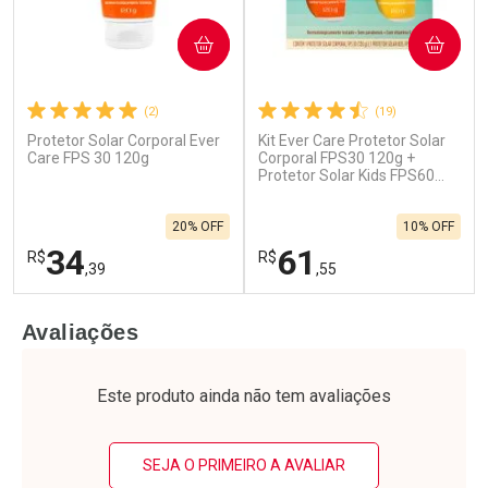
COMPRAR
COMPRAR
(2)
(19)
Protetor Solar Corporal Ever
Kit Ever Care Protetor Solar
Care FPS 30 120g
Corporal FPS30 120g +
Protetor Solar Kids FPS60
120g
20% OFF
10% OFF
34
61
R$
R$
,39
,55
FECHAR
F
FECHAR
F
Avaliações
Laboratório
Laboratório
Por Menos
Por Menos
Este produto ainda não tem avaliações
SEJA O PRIMEIRO A AVALIAR