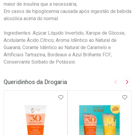
maior de insulina que a necessária;
Em casos de hipoglicemia causada após ingestão de bebida
alcoólica acima do normal.
Ingredientes: Açúcar Líquido Invertido; Xarope de Glicose;
Acidulante Ácido Cítrico; Aroma Idêntico ao Natural de
Guaraná; Corante Idêntico ao Natural de Caramelo e
Artificiais Tartrazina, Bordeaux e Azul Brilhante FCF;
Conservante Sorbato de Potássio.
Queridinhos da Drogaria
Imagem A
Pró
ADICIONAR AOS FAVORITOS
ADIC