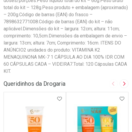
doses/porções.Peso líquido total do kit – 60g.Peso bruto
total do kit – 128g.Peso produto + embalagem (aproximado)
– 200g.Código de barras (EAN) do frasco –
7898632771008.Código de barras (EAN) do kit – não
aplicável.Dimensões do kit – largura: 12cm; altura: 11cm;
comprimento: 10,5cm.Dimensões da embalagem de envio –
largura: 13cm; altura: 7cm; Comprimento: 16cm. ITENS DO
ANÚNCIO2 unidades do produto: VITAMINA K2
MENAQUINONA MK-7 1 CÁPSULA AO DIA 100% IDR COM
60 CÁPSULAS CADA – VIDEIRA7.Total: 120 Cápsulas CADA
KIT.
Queridinhos da Drogaria
Imagem A
Pró
ADICIONAR AOS FAVORITOS
ADIC