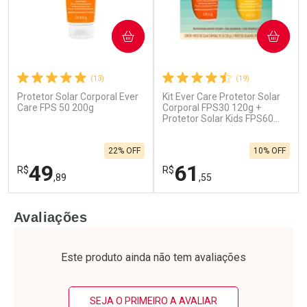
COMPRAR
COMPRAR
(13)
(19)
Protetor Solar Corporal Ever
Kit Ever Care Protetor Solar
Care FPS 50 200g
Corporal FPS30 120g +
Protetor Solar Kids FPS60
120g
22% OFF
10% OFF
49
61
R$
R$
,89
,55
FECHAR
F
FECHAR
F
Avaliações
Laboratório
Laboratório
Por Menos
Por Menos
Este produto ainda não tem avaliações
SEJA O PRIMEIRO A AVALIAR