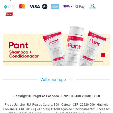
PIX
MasterCard
VISA
ELO
AMEX
NuPay
Google Pay
Diners Club
Hipercard
Promoção em Destaque
Voltar ao Topo
Copyright
Copyright © Drogarias Pacheco | CNPJ: 33.438.250/0187-08
Rio de Janeiro - RJ: Rua do Catete, 300 - Catete - CEP: 22220-000 | Gabriele
Giovanelli - CRF 28127 | 24 horas| Autorização de funcionamento: Processo: