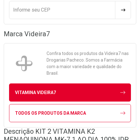
Informe seu CEP
CALCULA
Marca
Videira7
Confira todos os produtos da
Videira7
nas
Drogarias Pacheco. Somos a Farmácia
com a maior variedade e qualidade do
Brasil.
VITAMINA VIDEIRA7
TODOS OS PRODUTOS DA MARCA
Descrição KIT 2 VITAMINA K2
MENAQUINONA MK-7 1 AO DIA 100% IDR