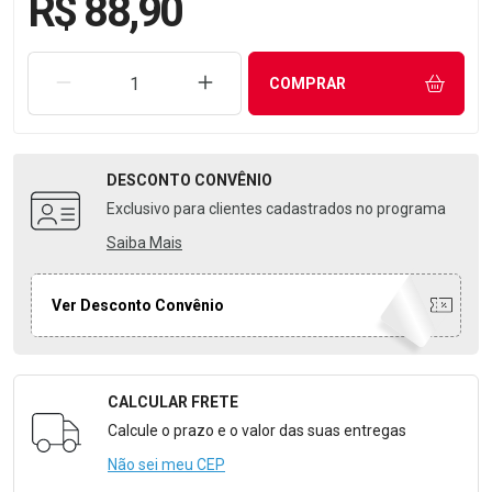
R$ 88,90
REMOVER UMA UNIDADE
AUMENTAR UMA UNIDADE
COMPRAR
DESCONTO
CONVÊNIO
Exclusivo para clientes cadastrados no programa
Saiba Mais
Ver Desconto Convênio
CALCULAR FRETE
Formulário para Calcular o Frete
Calcule o prazo e o valor das suas entregas
Não sei meu CEP