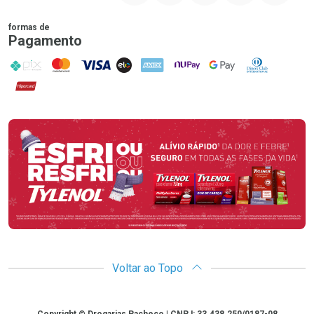
formas de
Pagamento
PIX
MasterCard
VISA
ELO
AMEX
NuPay
Google Pay
Diners Club
Hipercard
Promoção em Destaque
Voltar ao Topo
Copyright
Copyright © Drogarias Pacheco | CNPJ: 33.438.250/0187-08