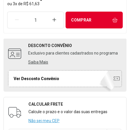
ou
3
x
de
R$ 61,63
REMOVER UMA UNIDADE
AUMENTAR UMA UNIDADE
COMPRAR
DESCONTO
CONVÊNIO
Exclusivo para clientes cadastrados no programa
Saiba Mais
Ver Desconto Convênio
CALCULAR FRETE
Formulário para Calcular o Frete
Calcule o prazo e o valor das suas entregas
Não sei meu CEP