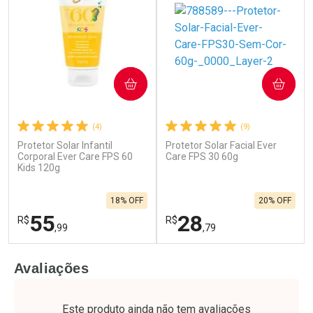
COMPRAR
COMPRAR
(4)
(9)
Ativar Desconto
Protetor Solar Infantil
Protetor Solar Facial Ever
Ativar Desconto
Corporal Ever Care FPS 60
Care FPS 30 60g
Kids 120g
Comprar sem Desconto
Comprar sem Desconto
Comprar sem Desconto
Por R$ 70,79/cada
Por R$ 142,49/cada
Comprar sem Desconto
Por R$ 70,79/cada
18% OFF
20% OFF
Por R$ 142,49/cada
55
28
R$
R$
,99
,79
FECHAR
F
FECHAR
F
Avaliações
Laboratório
Laboratório
Por Menos
Por Menos
Este produto ainda não tem avaliações