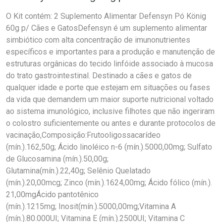
O Kit contém: 2 Suplemento Alimentar Defensyn Pó König
60g p/ Cães e GatosDefensyn é um suplemento alimentar
simbiótico com alta concentração de imunonutrientes
específicos e importantes para a produção e manutenção de
estruturas orgânicas do tecido linfóide associado à mucosa
do trato gastrointestinal. Destinado a cães e gatos de
qualquer idade e porte que estejam em situações ou fases
da vida que demandem um maior suporte nutricional voltado
ao sistema imunológico, inclusive filhotes que não ingeriram
o colostro suficientemente ou antes e durante protocolos de
vacinação,Composição:Frutooligossacarídeo
(mín.).162,50g; Ácido linoléico n-6 (mín.).5000,00mg; Sulfato
de Glucosamina (mín.).50,00g;
Glutamina(mín.).22,40g; Selênio Quelatado
(mín.).20,00mcg; Zinco (mín.).1624,00mg; Ácido fólico (mín.).
21,00mgÁcido pantotênico
(mín.).1215mg; Inosit(mín.).5000,00mg;Vitamina A
(mín.).80.000UI; Vitamina E (mín.).2500UI; Vitamina C