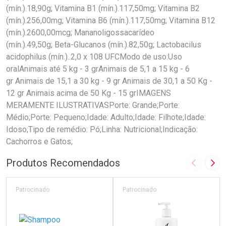
(mín.).18,90g; Vitamina B1 (mín.).117,50mg; Vitamina B2
(mín.).256,00mg; Vitamina B6 (mín.).117,50mg; Vitamina B12
(mín.).2600,00mcg; Mananoligossacarídeo
(mín.).49,50g; Beta-Glucanos (mín.).82,50g; Lactobacilus
acidophilus (mín.)..2,0 x 108 UFCModo de uso:Uso
oralAnimais até 5 kg - 3 grAnimais de 5,1 a 15 kg - 6
gr Animais de 15,1 a 30 kg - 9 gr Animais de 30,1 a 50 Kg -
12 gr Animais acima de 50 Kg - 15 grIMAGENS
MERAMENTE ILUSTRATIVASPorte: Grande;Porte:
Médio;Porte: Pequeno;Idade: Adulto;Idade: Filhote;Idade:
Idoso;Tipo de remédio: Pó;Linha: Nutricional;Indicação:
Cachorros e Gatos;
Produtos Recomendados
Imagem A
Pró
Patrocinado
Patrocinado