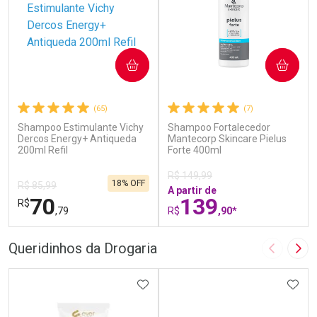
COMPRAR
COMPRAR
(65)
(7)
Shampoo Estimulante Vichy
Shampoo Fortalecedor
Dercos Energy+ Antiqueda
Mantecorp Skincare Pielus
200ml Refil
Forte 400ml
R$ 149,99
18% OFF
R$ 85,99
A partir de
70
139
R$
,79
R$
,90*
FECHAR
F
FECHAR
F
Queridinhos da Drogaria
Imagem A
Pró
Dermaclub
Laboratório
Por Menos
ADICIONAR AOS FAVORITOS
Por Menos
ADIC