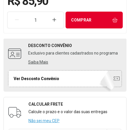
R$ 85,90
REMOVER UMA UNIDADE
AUMENTAR UMA UNIDADE
COMPRAR
DESCONTO
CONVÊNIO
Exclusivo para clientes cadastrados no programa
Saiba Mais
Ver Desconto Convênio
CALCULAR FRETE
Formulário para Calcular o Frete
Calcule o prazo e o valor das suas entregas
Não sei meu CEP