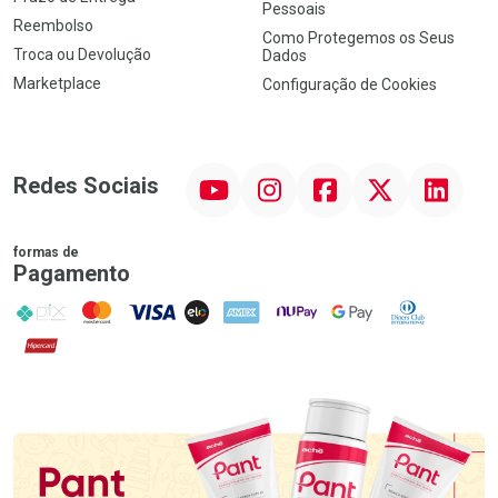
Pessoais
Reembolso
Como Protegemos os Seus
Troca ou Devolução
Dados
Marketplace
Configuração de Cookies
YouTube
Instagram
Facebook
Twitter
Linkedin
Redes Sociais
formas de
Pagamento
PIX
MasterCard
VISA
ELO
AMEX
NuPay
Google Pay
Diners Club
Hipercard
Promoção em Destaque