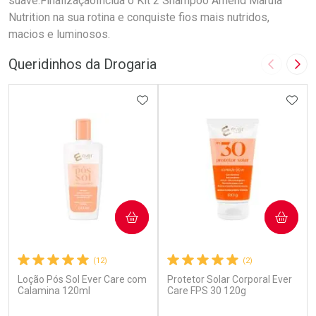
suave.FinalizaçãoInclua o Kit 2 Shampoo Amend Marula
Nutrition na sua rotina e conquiste fios mais nutridos,
macios e luminosos.
Queridinhos da Drogaria
Imagem A
Pró
ADICIONAR AOS FAVORITOS
ADIC
COMPRAR
COMPRAR
(12)
(2)
Loção Pós Sol Ever Care com
Protetor Solar Corporal Ever
Calamina 120ml
Care FPS 30 120g