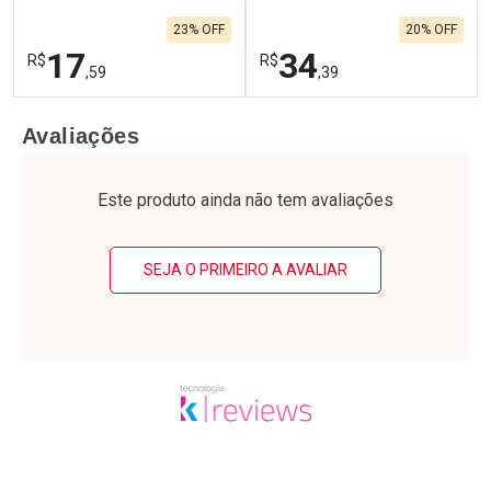
23% OFF
20% OFF
17
34
R$
R$
,59
,39
FECHAR
F
FECHAR
F
Avaliações
Laboratório
Laboratório
Por Menos
Por Menos
Este produto ainda não tem avaliações
SEJA O PRIMEIRO A AVALIAR
Ativar Desconto
Ativar Desconto