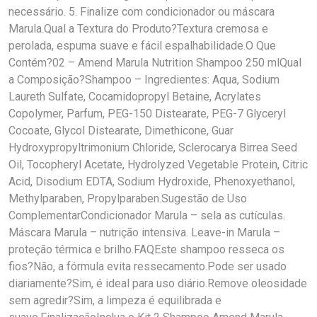
necessário. 5. Finalize com condicionador ou máscara
Marula.Qual a Textura do Produto?Textura cremosa e
perolada, espuma suave e fácil espalhabilidade.O Que
Contém?02 – Amend Marula Nutrition Shampoo 250 mlQual
a Composição?Shampoo – Ingredientes: Aqua, Sodium
Laureth Sulfate, Cocamidopropyl Betaine, Acrylates
Copolymer, Parfum, PEG-150 Distearate, PEG-7 Glyceryl
Cocoate, Glycol Distearate, Dimethicone, Guar
Hydroxypropyltrimonium Chloride, Sclerocarya Birrea Seed
Oil, Tocopheryl Acetate, Hydrolyzed Vegetable Protein, Citric
Acid, Disodium EDTA, Sodium Hydroxide, Phenoxyethanol,
Methylparaben, Propylparaben.Sugestão de Uso
ComplementarCondicionador Marula – sela as cutículas.
Máscara Marula – nutrição intensiva. Leave-in Marula –
proteção térmica e brilho.FAQEste shampoo resseca os
fios?Não, a fórmula evita ressecamento.Pode ser usado
diariamente?Sim, é ideal para uso diário.Remove oleosidade
sem agredir?Sim, a limpeza é equilibrada e