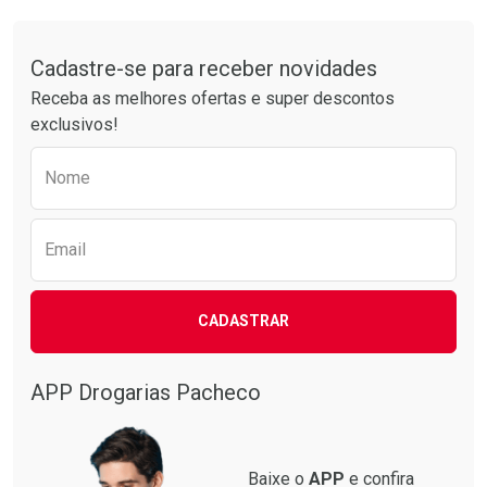
Comprar sem Desconto
Comprar sem Desconto
Tudo sobre a Drogarias Pacheco
Por R$ 17,59/cada
Por R$ 34,39/cada
Comprar sem Desconto
Comprar sem Desconto
Por R$ 17,59/cada
Por R$ 34,39/cada
Cadastre-se para receber novidades
Receba as melhores ofertas e super descontos
exclusivos!
Preencha o formulário abaixo para receber 
Nome
Email
CADASTRAR
APP Drogarias Pacheco
Baixe o
APP
e confira