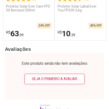
Protetor Solar Ever Care FPS
Protetor Solar Labial Ever
50 Aerossol 200ml
You FPS30 3,6g
24% OFF
45% OFF
63
10
R$
R$
,99
,39
FECHAR
F
FECHAR
F
Avaliações
Laboratório
Laboratório
Por Menos
Por Menos
Este produto ainda não tem avaliações
SEJA O PRIMEIRO A AVALIAR