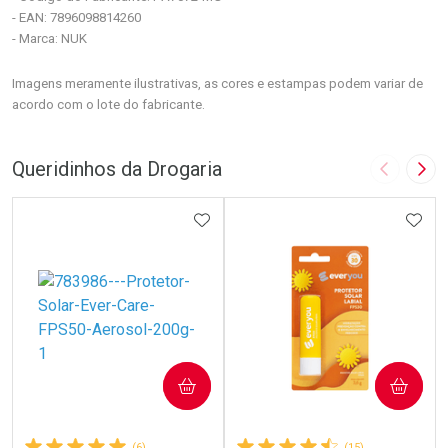
- EAN: 7896098814260
- Marca: NUK
Imagens meramente ilustrativas, as cores e estampas podem variar de
acordo com o lote do fabricante.
Queridinhos da Drogaria
Imagem A
Pró
ADICIONAR AOS FAVORITOS
ADIC
COMPRAR
COMPRAR
(6)
(15)