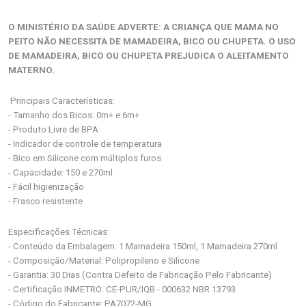
O MINISTÉRIO DA SAÚDE ADVERTE: A CRIANÇA QUE MAMA NO
PEITO NÃO NECESSITA DE MAMADEIRA, BICO OU CHUPETA. O USO
DE MAMADEIRA, BICO OU CHUPETA PREJUDICA O ALEITAMENTO
MATERNO.
Principais Características:
- Tamanho dos Bicos: 0m+ e 6m+
- Produto Livre de BPA
- Indicador de controle de temperatura
- Bico em Silicone com múltiplos furos
- Capacidade: 150 e 270ml
- Fácil higienização
- Frasco resistente
Especificações Técnicas:
- Conteúdo da Embalagem: 1 Mamadeira 150ml, 1 Mamadeira 270ml
- Composição/Material: Polipropileno e Silicone
- Garantia: 30 Dias (Contra Defeito de Fabricação Pelo Fabricante)
- Certificação INMETRO: CE-PUR/IQB - 000632 NBR 13793
- Código do Fabricante: PA7072-MG