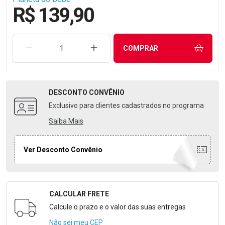
R$ 139,90
REMOVER UMA UNIDADE
AUMENTAR UMA UNIDADE
COMPRAR
DESCONTO
CONVÊNIO
Exclusivo para clientes cadastrados no programa
Saiba Mais
Ver Desconto Convênio
CALCULAR FRETE
Formulário para Calcular o Frete
Calcule o prazo e o valor das suas entregas
Não sei meu CEP