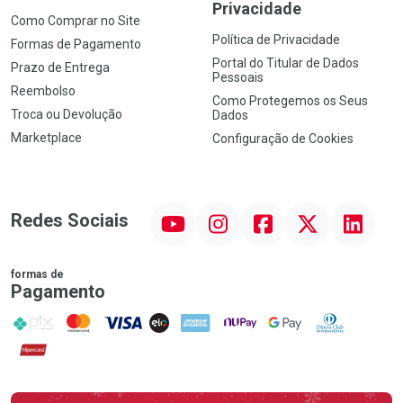
Privacidade
Como Comprar no Site
Política de Privacidade
Formas de Pagamento
Portal do Titular de Dados
Prazo de Entrega
Pessoais
Reembolso
Como Protegemos os Seus
Troca ou Devolução
Dados
Marketplace
Configuração de Cookies
YouTube
Instagram
Facebook
Twitter
Linkedin
Redes Sociais
formas de
Pagamento
PIX
MasterCard
VISA
ELO
AMEX
NuPay
Google Pay
Diners Club
Hipercard