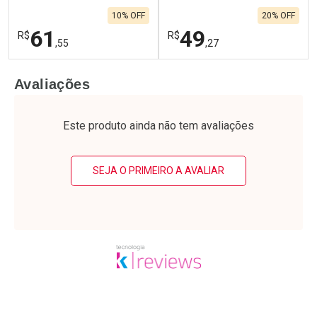
10% OFF
20% OFF
61
49
R$
R$
,55
,27
FECHAR
F
FECHAR
F
Avaliações
Laboratório
Laboratório
Por Menos
Por Menos
Este produto ainda não tem avaliações
SEJA O PRIMEIRO A AVALIAR
Ativar Desconto
Ativar Desconto