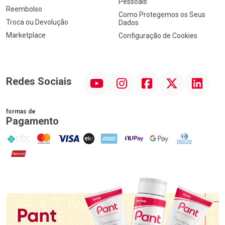
Pessoais
Reembolso
Como Protegemos os Seus
Troca ou Devolução
Dados
Marketplace
Configuração de Cookies
YouTube
Instagram
Facebook
Twitter
Linkedin
Redes Sociais
formas de
Pagamento
PIX
MasterCard
VISA
ELO
AMEX
NuPay
Google Pay
Diners Club
Hipercard
Promoção em Destaque