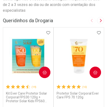
de 2 a 3 vezes ao dia ou de acordo com orientação dos
especialistas
Queridinhos da Drogaria
Imagem A
Pró
ADICIONAR AOS FAVORITOS
ADIC
COMPRAR
COMPRAR
(19)
(10)
Kit Ever Care Protetor Solar
Protetor Solar Corporal Ever
Corporal FPS30 120g +
Care FPS 70 120g
Protetor Solar Kids FPS60
120g