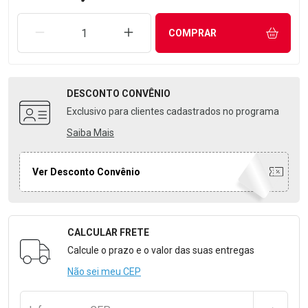
REMOVER UMA UNIDADE
AUMENTAR UMA UNIDADE
COMPRAR
DESCONTO
CONVÊNIO
Exclusivo para clientes cadastrados no programa
Saiba Mais
Ver Desconto Convênio
CALCULAR FRETE
Formulário para Calcular o Frete
Calcule o prazo e o valor das suas entregas
Não sei meu CEP