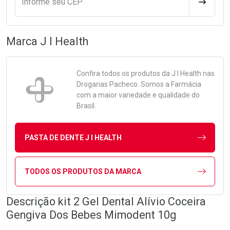
Informe seu CEP
CALCULA
Marca
J I Health
Confira todos os produtos da
J I Health
nas
Drogarias Pacheco. Somos a Farmácia
com a maior variedade e qualidade do
Brasil.
PASTA DE DENTE J I HEALTH
TODOS OS PRODUTOS DA MARCA
Descrição kit 2 Gel Dental Alívio Coceira
Gengiva Dos Bebes Mimodent 10g