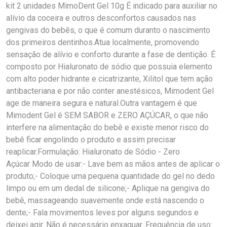
kit 2 unidades MimoDent Gel 10g É indicado para auxiliar no
alívio da coceira e outros desconfortos causados nas
gengivas do bebês, o que é comum duranto o nascimento
dos primeiros dentinhos.Atua localmente, promovendo
sensação de alívio e conforto durante a fase de dentição. É
composto por Hialuronato de sódio que possuia elemento
com alto poder hidrante e cicatrizante, Xilitol que tem ação
antibacteriana e por não conter anestésicos, Mimodent Gel
age de maneira segura e natural.Outra vantagem é que
Mimodent Gel é SEM SABOR e ZERO AÇÚCAR, o que não
interfere na alimentação do bebê e existe menor risco do
bebê ficar engolindo o produto e assim precisar
reaplicar.Formulação: Hialuronato de Sódio - Zero
Açúcar Modo de usar:- Lave bem as mãos antes de aplicar o
produto;- Coloque uma pequena quantidade do gel no dedo
limpo ou em um dedal de silicone;- Aplique na gengiva do
bebê, massageando suavemente onde está nascendo o
dente;- Fala movimentos leves por alguns segundos e
deixei agir. Não é necessário enxaguar. Frequência de uso: