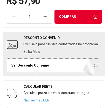
R$ 57,90
REMOVER UMA UNIDADE
AUMENTAR UMA UNIDADE
COMPRAR
DESCONTO
CONVÊNIO
Exclusivo para clientes cadastrados no programa
Saiba Mais
Ver Desconto Convênio
CALCULAR FRETE
Formulário para Calcular o Frete
Calcule o prazo e o valor das suas entregas
Não sei meu CEP