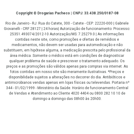
Copyright
Copyright © Drogarias Pacheco | CNPJ: 33.438.250/0187-08
Rio de Janeiro - RJ: Rua do Catete, 300 - Catete - CEP: 22220-000 | Gabriele
Giovanelli - CRF 28127 | 24 horas| Autorização de funcionamento: Processo:
25351.493074/2012-10 Autorização/MS: 7.25279.0 | As informações
contidas neste site, como promoções e ofertas de remédios e
medicamentos, não devem ser usadas para automedicação e não
substituem, em hipótese alguma, a medicação prescrita pelo profissional da
área médica. Somente o médico está em condições de diagnosticar
qualquer problema de saúde e prescrever o tratamento adequado. Os
preços e as promoções são válidos apenas para compras via internet. As
fotos contidas em nosso site são meramente ilustrativas. *Preços e
disponibilidade sujeitos a alterações no decorrer do dia. Antibióticos e
antimicrobianos vendas apenas em lojas físicas ou televendas. Portaria nº
344 - 01/02/1999 - Ministério da Saúde. Horário de funcionamento Central
de Vendas e Atendimento ao Cliente 4020 4404 ou 0800 282 10 10 de
domingo a domingo das 08h00 às 20h00.
LGPD Aceite os Cookies