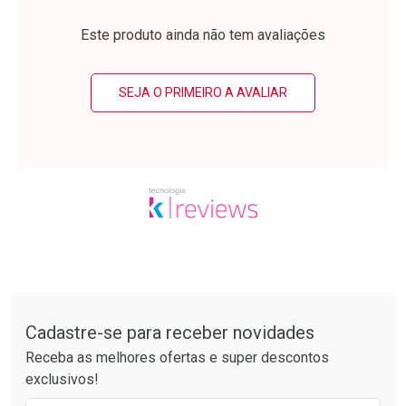
Laboratório
Laboratório
Por Menos
Por Menos
Este produto ainda não tem avaliações
SEJA O PRIMEIRO A AVALIAR
Ativar Desconto
Ativar Desconto
Comprar sem Desconto
Comprar sem Desconto
Tudo sobre a Drogarias Pacheco
Por R$ 30,61/cada
Por R$ 74,99/cada
Comprar sem Desconto
Comprar sem Desconto
Por R$ 30,61/cada
Por R$ 74,99/cada
Cadastre-se para receber novidades
Receba as melhores ofertas e super descontos
exclusivos!