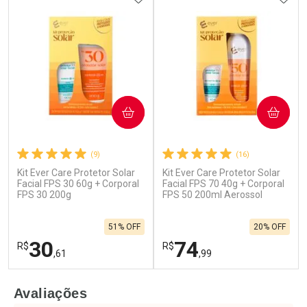
COMPRAR
COMPRAR
(9)
(16)
Kit Ever Care Protetor Solar
Kit Ever Care Protetor Solar
Facial FPS 30 60g + Corporal
Facial FPS 70 40g + Corporal
FPS 30 200g
FPS 50 200ml Aerossol
51% OFF
20% OFF
30
74
R$
R$
,61
,99
FECHAR
F
FECHAR
F
Avaliações