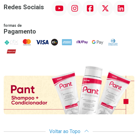
YouTube
Instagram
Facebook
Twitter
Linkedin
Redes Sociais
formas de
Pagamento
PIX
MasterCard
VISA
ELO
AMEX
NuPay
Google Pay
Diners Club
Hipercard
Promoção em Destaque
Voltar ao Topo