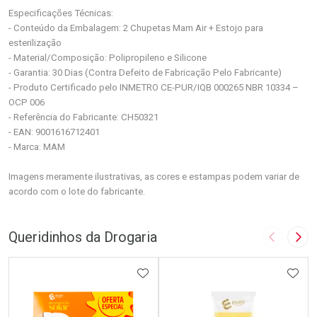
Especificações Técnicas:
- Conteúdo da Embalagem: 2 Chupetas Mam Air + Estojo para
esterilização
- Material/Composição: Polipropileno e Silicone
- Garantia: 30 Dias (Contra Defeito de Fabricação Pelo Fabricante)
- Produto Certificado pelo INMETRO CE-PUR/IQB 000265 NBR 10334 –
OCP 006
- Referência do Fabricante: CH50321
- EAN: 9001616712401
- Marca: MAM
Imagens meramente ilustrativas, as cores e estampas podem variar de
acordo com o lote do fabricante.
Queridinhos da Drogaria
Imagem A
Pró
ADICIONAR AOS FAVORITOS
ADIC