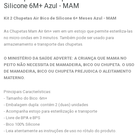
Silicone 6M+ Azul - MAM
Kit 2 Chupetas Air Bico de Silicone 6+ Meses Azul - MAM
As Chupetas Mam Air 6m+ vem em um estojo que permite esteriliza-las
no micro-ondas em 3 minutos. Também pode ser usado para
armazenamento e transporte das chupetas.
O MINISTÉRIO DA SAÚDE ADVERTE: A CRIANÇA QUE MAMA NO
PEITO NÃO NECESSITA DE MAMADEIRA, BICO OU CHUPETA. O USO
DE MAMADEIRA, BICO OU CHUPETA PREJUDICA O ALEITAMENTO
MATERNO.
Principais Características:
- Tamanho do Bico: 6m+
- Embalagem dupla: contém 2 (duas) unidades
- Acompanha estojo para esterilização e transporte
- Livre de BPA e BPS
- Bico 100% Silicone
- Leia atentamente as instruções de uso no rótulo do produto.