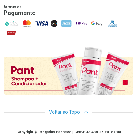
formas de
Pagamento
PIX
MasterCard
VISA
ELO
AMEX
NuPay
Google Pay
Diners Club
Hipercard
Promoção em Destaque
Voltar ao Topo
Copyright
Copyright © Drogarias Pacheco | CNPJ: 33.438.250/0187-08