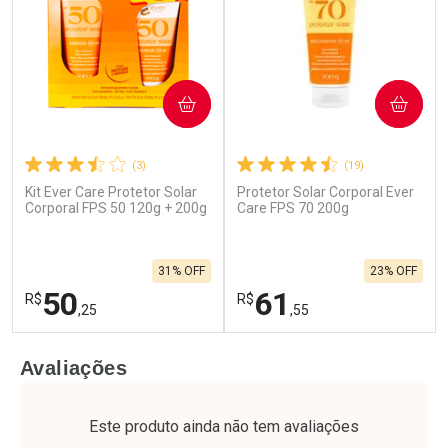
COMPRAR
COMPRAR
(3)
(19)
Kit Ever Care Protetor Solar
Protetor Solar Corporal Ever
Corporal FPS 50 120g + 200g
Care FPS 70 200g
31% OFF
23% OFF
50
61
R$
R$
,25
,55
FECHAR
F
FECHAR
F
Avaliações
Laboratório
Laboratório
Por Menos
Por Menos
Este produto ainda não tem avaliações