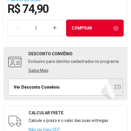
R$ 74,90
REMOVER UMA UNIDADE
AUMENTAR UMA UNIDADE
COMPRAR
DESCONTO
CONVÊNIO
Exclusivo para clientes cadastrados no programa
Saiba Mais
Ver Desconto Convênio
CALCULAR FRETE
Formulário para Calcular o Frete
Calcule o prazo e o valor das suas entregas
Não sei meu CEP