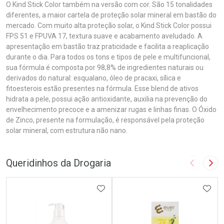
O Kind Stick Color também na versão com cor. São 15 tonalidades
diferentes, a maior cartela de proteção solar mineral em bastão do
mercado. Com muito alta proteção solar, o Kind Stick Color possui
FPS 51 e FPUVA 17, textura suave e acabamento aveludado. A
apresentação em bastão traz praticidade e facilita a reaplicação
durante o dia. Para todos os tons e tipos de pele e multifuncional,
sua fórmula é composta por 98,8% de ingredientes naturais ou
derivados do natural: esqualano, óleo de pracaxi, sílica e
fitoesterois estão presentes na fórmula. Esse blend de ativos
hidrata a pele, possui ação antioxidante, auxilia na prevenção do
envelhecimento precoce e a amenizar rugas e linhas finas. O Óxido
de Zinco, presente na formulação, é responsável pela proteção
solar mineral, com estrutura não nano.
Queridinhos da Drogaria
Imagem A
Pró
ADICIONAR AOS FAVORITOS
ADIC