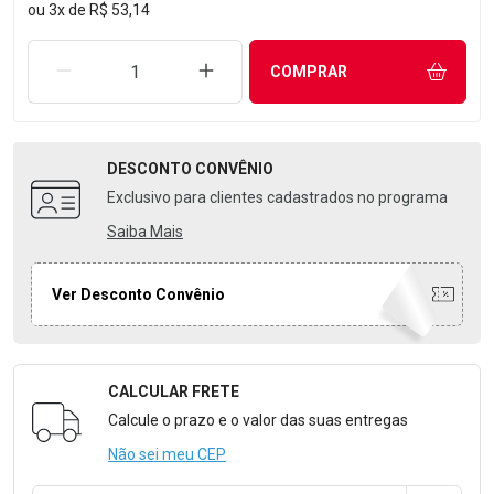
ou
3
x
de
R$ 53,14
REMOVER UMA UNIDADE
AUMENTAR UMA UNIDADE
COMPRAR
DESCONTO
CONVÊNIO
Exclusivo para clientes cadastrados no programa
Saiba Mais
Ver Desconto Convênio
CALCULAR FRETE
Formulário para Calcular o Frete
Calcule o prazo e o valor das suas entregas
Não sei meu CEP