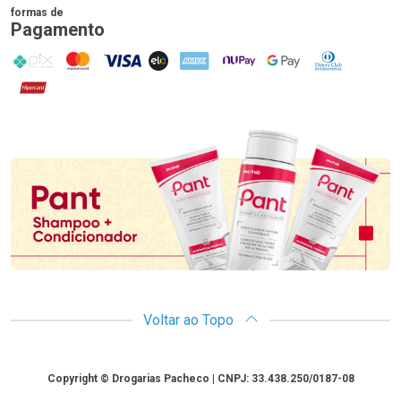
formas de
Pagamento
PIX
MasterCard
VISA
ELO
AMEX
NuPay
Google Pay
Diners Club
Hipercard
Promoção em Destaque
Voltar ao Topo
Copyright
Copyright © Drogarias Pacheco | CNPJ: 33.438.250/0187-08