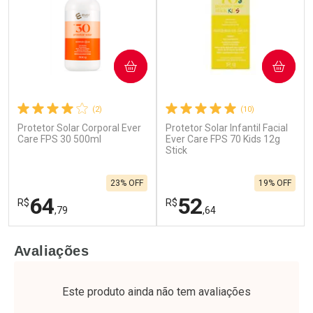
COMPRAR
COMPRAR
(2)
(10)
Protetor Solar Corporal Ever
Protetor Solar Infantil Facial
Care FPS 30 500ml
Ever Care FPS 70 Kids 12g
Stick
23% OFF
19% OFF
64
52
R$
R$
,79
,64
FECHAR
F
FECHAR
F
Avaliações
Laboratório
Laboratório
Por Menos
Por Menos
Este produto ainda não tem avaliações