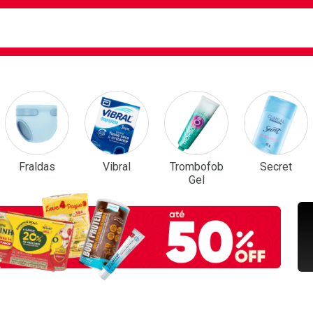
ca
isa?
em Destaque
Fraldas
Vibral
Trombofob
Secret
Gel