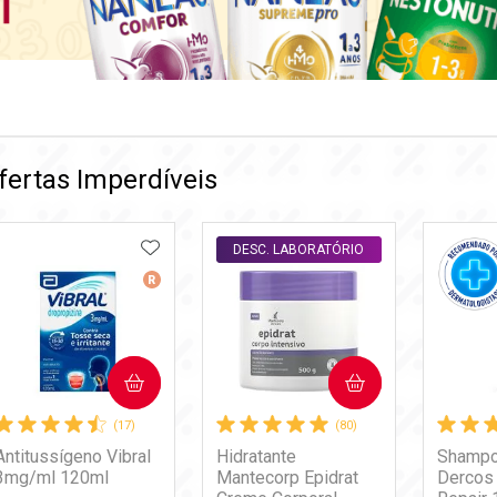
fertas Imperdíveis
ADICIONAR AOS FAVORITOS
DESC. LABORATÓRIO
DESC. LABORATÓRIO
Medicamento De Referência
COMPRAR
COMPRAR
(17)
(80)
Antitussígeno Vibral
Hidratante
Shampo
3mg/ml 120ml
Mantecorp Epidrat
Dercos