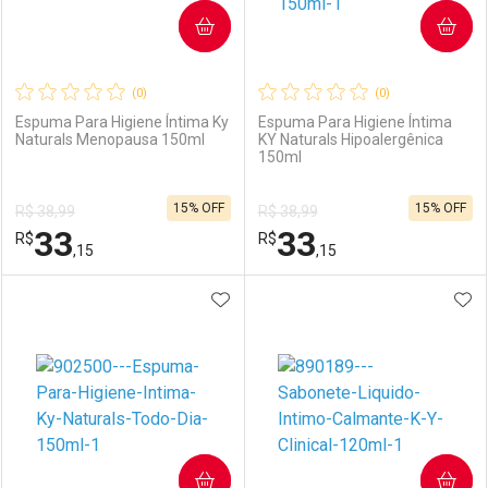
COMPRAR
COMPRAR
(0)
(0)
Espuma Para Higiene Íntima Ky
Espuma Para Higiene Íntima
Naturals Menopausa 150ml
KY Naturals Hipoalergênica
150ml
Ativar Desconto
Ativar Desconto
15% OFF
15% OFF
R$ 38,99
R$ 38,99
Comprar sem Desconto
Comprar sem Desconto
33
33
R$
Comprar sem Desconto
R$
Comprar sem Desconto
Por R$ 28,40/cada
Por R$ 26,90/cada
,15
,15
Por R$ 28,40/cada
Por R$ 26,90/cada
ADICIONAR AOS FAVORITOS
ADI
FECHAR
FECHAR
F
F
Laboratório
Por Menos
Laboratório
Por Menos
COMPRAR
COMPRAR