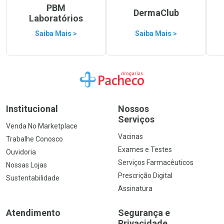
PBM
DermaClub
Laboratórios
Saiba Mais >
Saiba Mais >
Ir para a Home
Institucional
Nossos
Serviços
Venda No Marketplace
Vacinas
Trabalhe Conosco
Exames e Testes
Ouvidoria
Serviços Farmacêuticos
Nossas Lojas
Prescrição Digital
Sustentabilidade
Assinatura
Atendimento
Segurança e
Privacidade