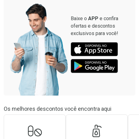
Baixe o
APP
e confira
ofertas e descontos
exclusivos para você!
Os melhores descontos você encontra aqui