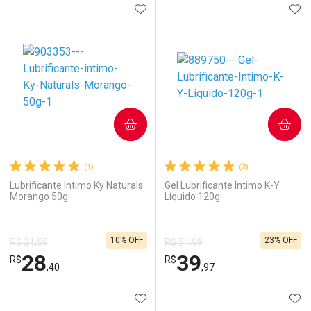
ADICIONAR AOS FAVORITOS
ADI
FECHAR
FECHAR
F
F
Laboratório
Por Menos
Laboratório
Por Menos
COMPRAR
COMPRAR
(1)
(3)
Lubrificante Íntimo Ky Naturals
Gel Lubrificante Íntimo K-Y
Morango 50g
Líquido 120g
Ativar Desconto
Ativar Desconto
10% OFF
23% OFF
R$ 31,59
R$ 51,99
Comprar sem Desconto
Comprar sem Desconto
28
39
R$
Comprar sem Desconto
R$
Comprar sem Desconto
Por R$ 51,99/cada
Por R$ 39,20/cada
,40
,97
Por R$ 51,99/cada
Por R$ 39,20/cada
ADICIONAR AOS FAVORITOS
ADI
FECHAR
FECHAR
F
F