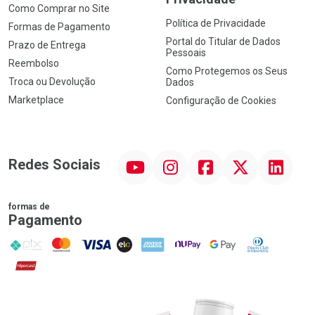
Como Comprar no Site
Política de Privacidade
Formas de Pagamento
Portal do Titular de Dados
Prazo de Entrega
Pessoais
Reembolso
Como Protegemos os Seus
Troca ou Devolução
Dados
Marketplace
Configuração de Cookies
YouTube
Instagram
Facebook
Twitter
Linkedin
Redes Sociais
formas de
Pagamento
PIX
MasterCard
VISA
ELO
AMEX
NuPay
Google Pay
Diners Club
Hipercard
Promoção em Destaque