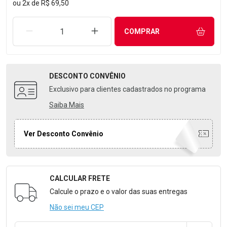
ou
2
x
de
R$ 69,50
REMOVER UMA UNIDADE
AUMENTAR UMA UNIDADE
COMPRAR
DESCONTO
CONVÊNIO
Exclusivo para clientes cadastrados no programa
Saiba Mais
Ver Desconto Convênio
CALCULAR FRETE
Formulário para Calcular o Frete
Calcule o prazo e o valor das suas entregas
Não sei meu CEP