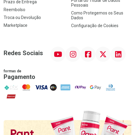
Portal do Titular de Dados
Prazo de Entrega
Pessoais
Reembolso
Como Protegemos os Seus
Troca ou Devolução
Dados
Marketplace
Configuração de Cookies
YouTube
Instagram
Facebook
Twitter
Linkedin
Redes Sociais
formas de
Pagamento
PIX
MasterCard
VISA
ELO
AMEX
NuPay
Google Pay
Diners Club
Hipercard
Promoção em Destaque