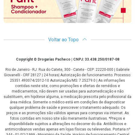
Voltar ao Topo
Copyright
Copyright © Drogarias Pacheco | CNPJ: 33.438.250/0187-08
Rio de Janeiro - RJ: Rua do Catete, 300 - Catete - CEP: 22220-000 | Gabriele
Giovanelli - CRF 28127 | 24 horas| Autorização de funcionamento: Processo:
25351.493074/2012-10 Autorização/MS: 7.25279.0 | As informações
contidas neste site, como promoções e ofertas de remédios e
medicamentos, não devem ser usadas para automedicação e não
substituem, em hipótese alguma, a medicação prescrita pelo profissional da
área médica. Somente o médico está em condições de diagnosticar
qualquer problema de saúde e prescrever o tratamento adequado. Os
preços e as promoções são válidos apenas para compras via internet. As
fotos contidas em nosso site são meramente ilustrativas. *Preços e
disponibilidade sujeitos a alterações no decorrer do dia. Antibióticos e
antimicrobianos vendas apenas em lojas físicas ou televendas. Portaria nº
344 - 01/02/1999 - Ministério da Saúde. Horário de funcionamento Central