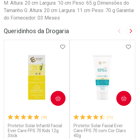
M: Altura: 20 cm Largura: 10 cm Peso: 65 g Dimensões do
Tamanho G: Altura: 20 cm Largura: 11 cm Peso: 70 g Garantia
do Fornecedor: 03 Meses
Queridinhos da Drogaria
Imagem A
Pró
ADICIONAR AOS FAVORITOS
ADIC
COMPRAR
COMPRAR
(10)
(11)
Protetor Solar Infantil Facial
Protetor Solar Facial Ever
Ever Care FPS 70 Kids 12g
Care FPS 70 com Cor Claro
Stick
40g