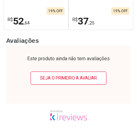
19% OFF
19% OFF
52
37
R$
R$
,64
,25
FECHAR
F
FECHAR
F
Avaliações
Laboratório
Laboratório
Por Menos
Por Menos
Este produto ainda não tem avaliações
SEJA O PRIMEIRO A AVALIAR
Ativar Desconto
Ativar Desconto