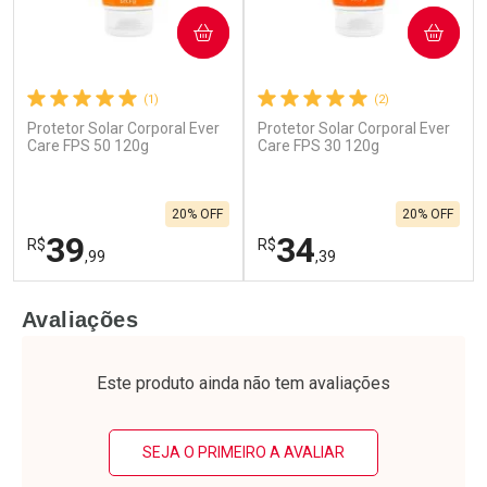
COMPRAR
COMPRAR
(1)
(2)
Protetor Solar Corporal Ever
Protetor Solar Corporal Ever
Care FPS 50 120g
Care FPS 30 120g
20% OFF
20% OFF
39
34
R$
R$
,99
,39
FECHAR
F
FECHAR
F
Avaliações
Laboratório
Laboratório
Por Menos
Por Menos
Este produto ainda não tem avaliações
SEJA O PRIMEIRO A AVALIAR