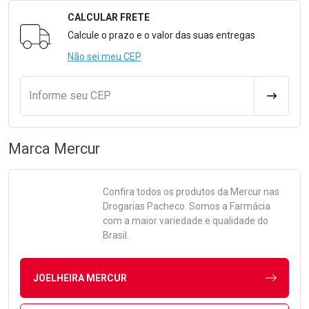
CALCULAR FRETE
Formulário para Calcular o Frete
Calcule o prazo e o valor das suas entregas
Não sei meu CEP
Informe seu CEP
CALCULA
Marca
Mercur
Confira todos os produtos da
Mercur
nas
Drogarias Pacheco. Somos a Farmácia
com a maior variedade e qualidade do
Brasil.
JOELHEIRA MERCUR