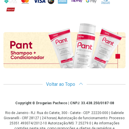
Hipercard
Promoção em Destaque
Voltar ao Topo
Copyright
Copyright © Drogarias Pacheco | CNPJ: 33.438.250/0187-08
Rio de Janeiro - RJ: Rua do Catete, 300 - Catete - CEP: 22220-000 | Gabriele
Giovanelli - CRF 28127 | 24 horas| Autorização de funcionamento: Processo:
25351.493074/2012-10 Autorização/MS: 7.25279.0 | As informações
contidas neste site, como promoções e ofertas de remédios e