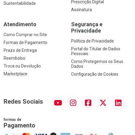
Prescrição Digital
Sustentabilidade
Assinatura
Atendimento
Segurança e
Privacidade
Como Comprar no Site
Política de Privacidade
Formas de Pagamento
Portal do Titular de Dados
Prazo de Entrega
Pessoais
Reembolso
Como Protegemos os Seus
Troca ou Devolução
Dados
Marketplace
Configuração de Cookies
YouTube
Instagram
Facebook
Twitter
Linkedin
Redes Sociais
formas de
Pagamento
PIX
MasterCard
VISA
ELO
AMEX
NuPay
Google Pay
Diners Club