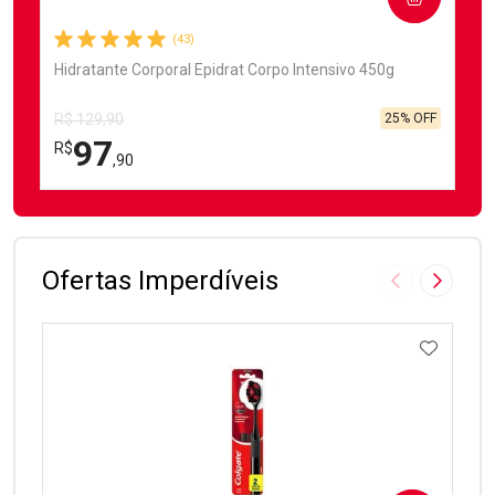
(43)
Hidratante Corporal Epidrat Corpo Intensivo 450g
25% OFF
R$ 129,90
97
R$
,90
FECHAR
FECHAR
Laboratório
Por Menos
Ofertas Imperdíveis
Imagem Anter
Próxima
ADICIO
Ativar Desconto