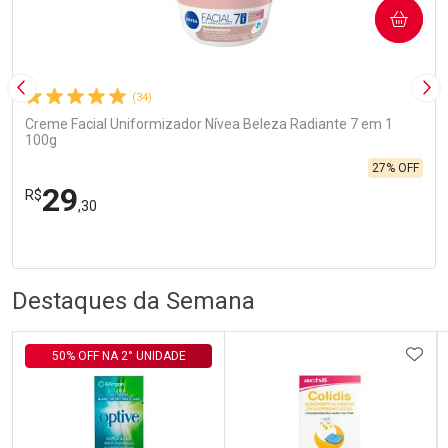
COMPRAR
Imagem Anterior
Pró
(34)
Creme Facial Uniformizador Nívea Beleza Radiante 7 em 1
100g
27% OFF
29
R$
,30
R
R
FECHA
FECHA
Laboratório
Por Menos
Destaques da Semana
ADIC
50% OFF NA 2° UNIDADE