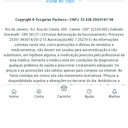
Voltar ao Topo
Copyright
Copyright © Drogarias Pacheco | CNPJ: 33.438.250/0187-08
Rio de Janeiro - RJ: Rua do Catete, 300 - Catete - CEP: 22220-000 | Gabriele
Giovanelli - CRF 28127 | 24 horas| Autorização de funcionamento: Processo:
25351.493074/2012-10 Autorização/MS: 7.25279.0 | As informações
contidas neste site, como promoções e ofertas de remédios e
medicamentos, não devem ser usadas para automedicação e não
substituem, em hipótese alguma, a medicação prescrita pelo profissional da
área médica. Somente o médico está em condições de diagnosticar
qualquer problema de saúde e prescrever o tratamento adequado. Os
preços e as promoções são válidos apenas para compras via internet. As
fotos contidas em nosso site são meramente ilustrativas. *Preços e
disponibilidade sujeitos a alterações no decorrer do dia. Antibióticos e
antimicrobianos vendas apenas em lojas físicas ou televendas. Portaria nº
344 - 01/02/1999 - Ministério da Saúde. Horário de funcionamento Central
de Vendas e Atendimento ao Cliente 4020 4404 ou 0800 282 10 10 de
Home
Conta
Carrinho
Ajuda
Alertas
domingo a domingo das 08h00 às 20h00.
LGPD Aceite os Cookies