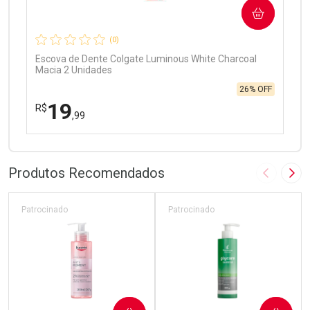
COMPRAR
Comprar sem Desconto
Comprar sem Desconto
Por R$ 97,90/cada
Por R$ 97,90/cada
(0)
Escova de Dente Colgate Luminous White Charcoal
Macia 2 Unidades
26% OFF
19
R$
,99
FECHAR
FECHAR
Laboratório
Por Menos
Produtos Recomendados
Imagem A
Pró
Patrocinado
Patrocinado
Ativar Desconto