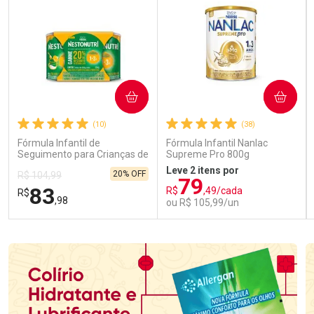
COMPRAR
COMPRAR
(10)
(38)
Fórmula Infantil de
Fórmula Infantil Nanlac
Seguimento para Crianças de
Supreme Pro 800g
Primeira Infância Nestonutri
Leve 2 itens por
20% OFF
R$ 104,99
2 Unidades de 800g cada
79
83
R$
,49/cada
R$
,98
ou R$ 105,99/un
FECHAR
FECHAR
FEC
FEC
Laboratório
Laboratório
Por Menos
Por Menos