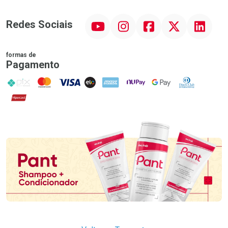
YouTube
Instagram
Facebook
Twitter
Linkedin
Redes Sociais
formas de
Pagamento
PIX
MasterCard
VISA
ELO
AMEX
NuPay
Google Pay
Diners Club
Hipercard
Promoção em Destaque