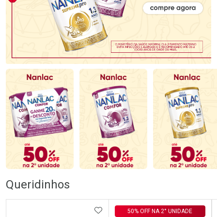
Queridinhos
ADICIONAR AOS FAVORITOS
50% OFF NA 2° UNIDADE