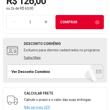
R$ 126,00
ou
2
x
de
R$ 63,00
REMOVER UMA UNIDADE
AUMENTAR UMA UNIDADE
COMPRAR
DESCONTO
CONVÊNIO
Exclusivo para clientes cadastrados no programa
Saiba Mais
Ver Desconto Convênio
CALCULAR FRETE
Formulário para Calcular o Frete
Calcule o prazo e o valor das suas entregas
Não sei meu CEP