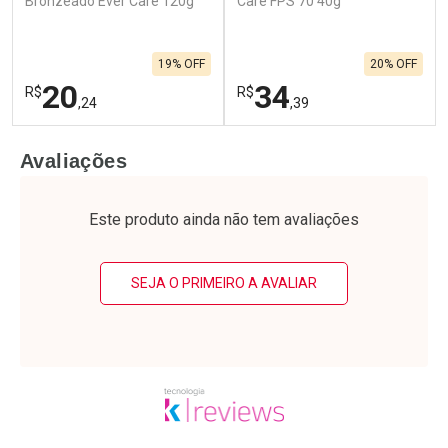
Bronzeado Ever Care 120g
Care FPS 70 40g
19% OFF
20% OFF
20
34
R$
R$
,24
,39
FECHAR
F
FECHAR
F
Avaliações
Laboratório
Laboratório
Por Menos
Por Menos
Este produto ainda não tem avaliações
SEJA O PRIMEIRO A AVALIAR