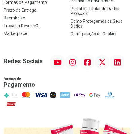
Política de Privacidade
Formas de Pagamento
Portal do Titular de Dados
Prazo de Entrega
Pessoais
Reembolso
Como Protegemos os Seus
Troca ou Devolução
Dados
Marketplace
Configuração de Cookies
YouTube
Instagram
Facebook
Twitter
Linkedin
Redes Sociais
formas de
Pagamento
PIX
MasterCard
VISA
ELO
AMEX
NuPay
Google Pay
Diners Club
Hipercard
Promoção em Destaque