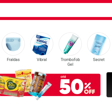
ca
isa?
em Destaque
Fraldas
Vibral
Trombofob
Secret
Gel