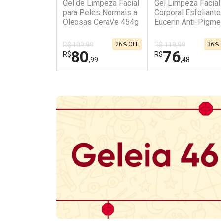
Gel de Limpeza Facial
Gel Limpeza Facial
para Peles Normais a
Corporal Esfoliante
Oleosas CeraVe 454g
Eucerin Anti-Pigme
200ml
R$ 109,99
26% OFF
R$ 119,99
36% 
80
76
R$
R$
,99
,48
FECHAR
FECHAR
Dermaclub
Laboratório
Por Menos
Por Menos
Ativar Desconto
Ativar Desconto
Comprar sem Desconto
Comprar sem Des
Comprar sem Desconto
Comprar sem Des