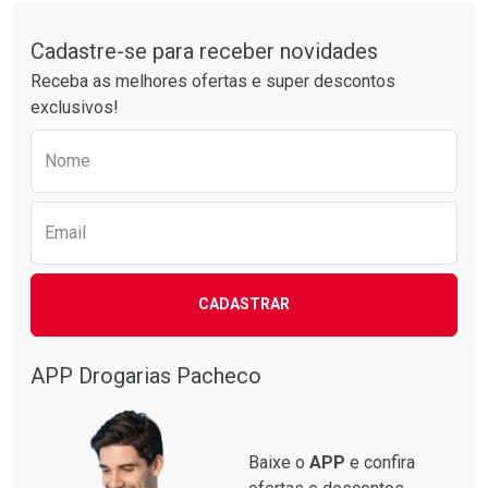
Tudo sobre a Drogarias Pacheco
Por R$ 37,25/cada
Por R$ 76,94/cada
Comprar sem Desconto
Comprar sem Desconto
Por R$ 37,25/cada
Por R$ 76,94/cada
Cadastre-se para receber novidades
Receba as melhores ofertas e super descontos
exclusivos!
Preencha o formulário abaixo para receber 
Nome
Email
CADASTRAR
APP Drogarias Pacheco
Baixe o
APP
e confira