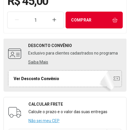
R$ 45,00
REMOVER UMA UNIDADE
AUMENTAR UMA UNIDADE
COMPRAR
DESCONTO
CONVÊNIO
Exclusivo para clientes cadastrados no programa
Saiba Mais
Ver Desconto Convênio
CALCULAR FRETE
Formulário para Calcular o Frete
Calcule o prazo e o valor das suas entregas
Não sei meu CEP