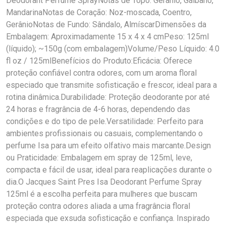
Deodorant Perfume SprayNotas de Topo: Gerânio, Gálbano,
MandarinaNotas de Coração: Noz-moscada, Coentro,
GerânioNotas de Fundo: Sândalo, AlmíscarDimensões da
Embalagem: Aproximadamente 15 x 4 x 4 cmPeso: 125ml
(líquido); ~150g (com embalagem)Volume/Peso Líquido: 4.0
fl oz / 125mlBenefícios do Produto:Eficácia: Oferece
proteção confiável contra odores, com um aroma floral
especiado que transmite sofisticação e frescor, ideal para a
rotina dinâmica.Durabilidade: Proteção deodorante por até
24 horas e fragrância de 4-6 horas, dependendo das
condições e do tipo de pele.Versatilidade: Perfeito para
ambientes profissionais ou casuais, complementando o
perfume Isa para um efeito olfativo mais marcante.Design
ou Praticidade: Embalagem em spray de 125ml, leve,
compacta e fácil de usar, ideal para reaplicações durante o
dia.O Jacques Saint Pres Isa Deodorant Perfume Spray
125ml é a escolha perfeita para mulheres que buscam
proteção contra odores aliada a uma fragrância floral
especiada que exsuda sofisticação e confiança. Inspirado