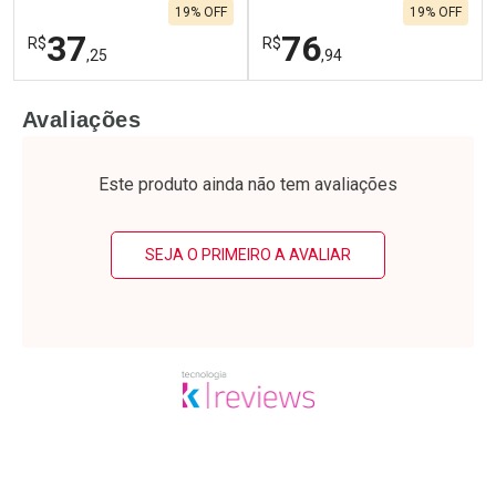
19% OFF
19% OFF
37
76
R$
R$
,25
,94
FECHAR
F
FECHAR
F
Avaliações
Laboratório
Laboratório
Por Menos
Por Menos
Este produto ainda não tem avaliações
SEJA O PRIMEIRO A AVALIAR
Ativar Desconto
Ativar Desconto
Comprar sem Desconto
Comprar sem Desconto