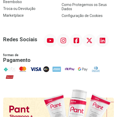
Reembolso
Como Protegemos os Seus
Troca ou Devolução
Dados
Marketplace
Configuração de Cookies
YouTube
Instagram
Facebook
Twitter
Linkedin
Redes Sociais
formas de
Pagamento
PIX
MasterCard
VISA
ELO
AMEX
NuPay
Google Pay
Diners Club
Hipercard
Promoção em Destaque