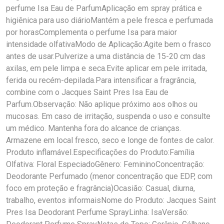
perfume Isa Eau de ParfumAplicação em spray prática e
higiênica para uso diárioMantém a pele fresca e perfumada
por horasComplementa o perfume Isa para maior
intensidade olfativaModo de Aplicação:Agite bem o frasco
antes de usar.Pulverize a uma distância de 15-20 cm das
axilas, em pele limpa e seca.Evite aplicar em pele irritada,
ferida ou recém-depilada.Para intensificar a fragrância,
combine com o Jacques Saint Pres Isa Eau de
Parfum.Observação: Não aplique próximo aos olhos ou
mucosas. Em caso de irritação, suspenda o uso e consulte
um médico. Mantenha fora do alcance de crianças.
Armazene em local fresco, seco e longe de fontes de calor.
Produto inflamável.Especificações do Produto:Família
Olfativa: Floral EspeciadoGênero: FemininoConcentração:
Deodorante Perfumado (menor concentração que EDP, com
foco em proteção e fragrância)Ocasião: Casual, diurna,
trabalho, eventos informaisNome do Produto: Jacques Saint
Pres Isa Deodorant Perfume SprayLinha: IsaVersão: