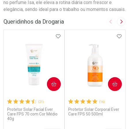
no perfume Isa, ele eleva a rotina diária com frescor e
elegância, sendo ideal para o trabalho ou momentos casuais.
Queridinhos da Drogaria
Imagem A
Pró
ADICIONAR AOS FAVORITOS
ADIC
COMPRAR
COMPRAR
(21)
(16)
Protetor Solar Facial Ever
Protetor Solar Corporal Ever
Care FPS 70 com Cor Médio
Care FPS 50 500ml
40g