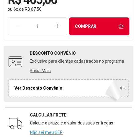
ou
6
x
de
R$ 67,50
REMOVER UMA UNIDADE
AUMENTAR UMA UNIDADE
COMPRAR
DESCONTO
CONVÊNIO
Exclusivo para clientes cadastrados no programa
Saiba Mais
Ver Desconto Convênio
CALCULAR FRETE
Formulário para Calcular o Frete
Calcule o prazo e o valor das suas entregas
Não sei meu CEP