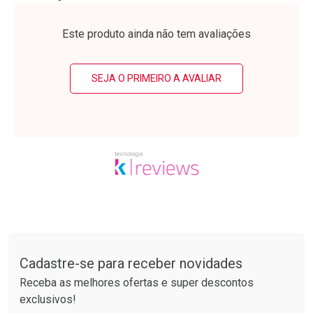
Laboratório
Laboratório
Por Menos
Por Menos
Este produto ainda não tem avaliações
SEJA O PRIMEIRO A AVALIAR
Ativar Desconto
Ativar Desconto
Comprar sem Desconto
Comprar sem Desconto
Tudo sobre a Drogarias Pacheco
Por R$ 37,25/cada
Por R$ 63,99/cada
Comprar sem Desconto
Comprar sem Desconto
Por R$ 37,25/cada
Por R$ 63,99/cada
Cadastre-se para receber novidades
Receba as melhores ofertas e super descontos
exclusivos!