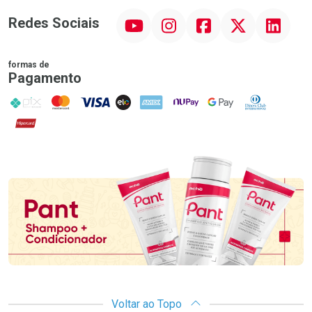
YouTube
Instagram
Facebook
Twitter
Linkedin
Redes Sociais
formas de
Pagamento
PIX
MasterCard
VISA
ELO
AMEX
NuPay
Google Pay
Diners Club
Hipercard
Promoção em Destaque
Voltar ao Topo