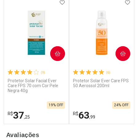
ADICIONAR AOS FAVORITOS
ADIC
COMPRAR
COMPRAR
(9)
(6)
Protetor Solar Facial Ever
Protetor Solar Ever Care FPS
Care FPS 70 com Cor Pele
50 Aerossol 200ml
Negra 40g
19% OFF
24% OFF
37
63
R$
R$
,25
,99
FECHAR
F
FECHAR
F
Avaliações