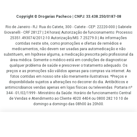
Copyright
Copyright © Drogarias Pacheco | CNPJ: 33.438.250/0187-08
Rio de Janeiro - RJ: Rua do Catete, 300 - Catete - CEP: 22220-000 | Gabriele
Giovanelli - CRF 28127 | 24 horas| Autorização de funcionamento: Processo:
25351.493074/2012-10 Autorização/MS: 7.25279.0 | As informações
contidas neste site, como promoções e ofertas de remédios e
medicamentos, não devem ser usadas para automedicação e não
substituem, em hipótese alguma, a medicação prescrita pelo profissional da
área médica. Somente o médico está em condições de diagnosticar
qualquer problema de saúde e prescrever o tratamento adequado. Os
preços e as promoções são válidos apenas para compras via internet. As
fotos contidas em nosso site são meramente ilustrativas. *Preços e
disponibilidade sujeitos a alterações no decorrer do dia. Antibióticos e
antimicrobianos vendas apenas em lojas físicas ou televendas. Portaria nº
344 - 01/02/1999 - Ministério da Saúde. Horário de funcionamento Central
de Vendas e Atendimento ao Cliente 4020 4404 ou 0800 282 10 10 de
domingo a domingo das 08h00 às 20h00.
LGPD Aceite os Cookies
R$ 450,00
R$ 405,00
COMPRAR
ou
6
x
de
R$ 67,50