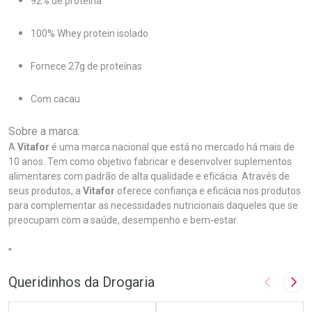
92% de proteína
100% Whey protein isolado
Fornece 27g de proteínas
Com cacau
Sobre a marca:
A
Vitafor
é uma marca nacional que está no mercado há mais de
10 anos. Tem como objetivo fabricar e desenvolver suplementos
alimentares com padrão de alta qualidade e eficácia. Através de
seus produtos, a
Vitafor
oferece confiança e eficácia nos produtos
para complementar as necessidades nutricionais daqueles que se
preocupam com a saúde, desempenho e bem-estar.
"
Queridinhos da Drogaria
Imagem A
Pró