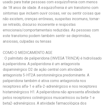
usado para tratar pessoas com esquizofrenia com menos
de 18 anos de idade. A esquizofrenia é um transtorno com
sintomas que incluem ouvir coisas, ver ou sentir coisas que
não existem, crenças errôneas, suspeitas incomuns, tornar-
se retraído, discurso incoerente e respostas
emocionais/comportamentais reduzidas. As pessoas com
este transtorno podem também sentir-se deprimidas,
ansiosas, culpadas ou tensas
COMO O MEDICAMENTO AGE
: O palmitato de paliperidona (INVEGA TRINZA) é hidrolisado
à paliperidona. A paliperidona é um antagonista
dopaminérgico D2 de ação central com atividade
antagonista 5-HT2A serotoninérgica predominante. A
paliperidona também é ativa como antagonista nos
receptores alfa-1 e alfa-2-adrenérgicos e nos receptores
histaminérgicos H1. A paliperidona não apresenta afinidade
pelos receptores colinérgicos muscarínicos ou beta-1 e
beta2-adrenérgicos. A atividade farmacológica dos