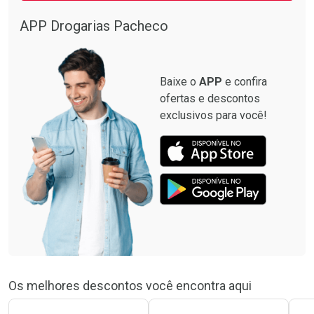
Comprar sem Desconto
Comprar sem Desconto
Por R$ 15,19/cada
Por R$ 74,99/cada
APP Drogarias Pacheco
Comprar sem Desconto
Comprar sem Desconto
Por R$ 15,19/cada
Por R$ 74,99/cada
Baixe o
APP
e confira
ofertas e descontos
exclusivos para você!
Os melhores descontos você encontra aqui