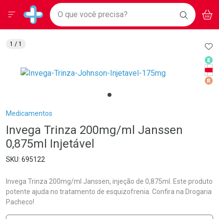
Drogarias Pacheco
Menu
Aces
Ir direto para a home
O que você precisa?
BAIXE
V
i
Baixe nosso APP e aproveite Ofertas Exclusivas!
BUSCAR
O APP
Navegue pela página
Ir direto para o conteúdo
Faça a sua busca
Ir direto para a busca
Ir direto para a conta
AD
1
/ 1
Ir direto para a ajuda
Med
Ir direto para a notificações
Tarj
Ir direto para o carrinho
Med
Ir direto para o menu
Breadcrumb
Medicamentos
Invega Trinza 200mg/ml Janssen
0,875ml Injetável
695122
Invega Trinza 200mg/ml Janssen, injeção de 0,875ml. Este produto
potente ajuda no tratamento de esquizofrenia. Confira na Drogaria
Pacheco!