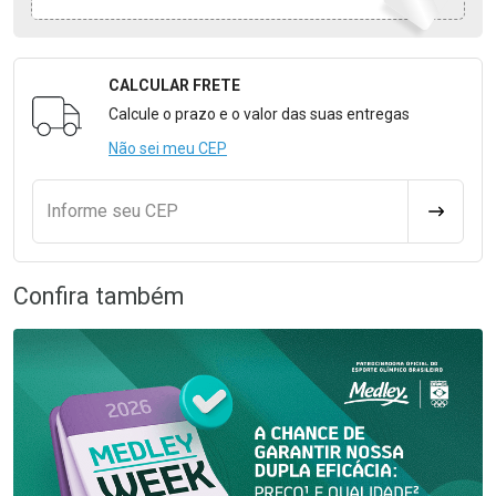
CALCULAR FRETE
Formulário para Calcular o Frete
Calcule o prazo e o valor das suas entregas
Não sei meu CEP
Informe seu CEP
CALCULA
Confira também