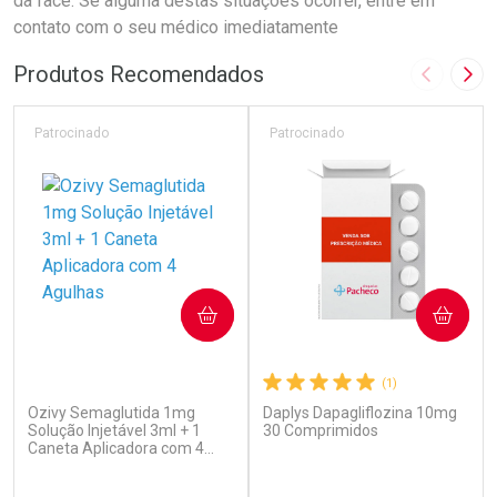
da face. Se alguma destas situações ocorrer, entre em
contato com o seu médico imediatamente
Produtos Recomendados
Imagem A
Pró
Patrocinado
Patrocinado
COMPRAR
COMPRAR
(7)
(1)
Ozivy Semaglutida 1mg
Daplys Dapagliflozina 10mg
Solução Injetável 3ml + 1
30 Comprimidos
Caneta Aplicadora com 4
Agulhas