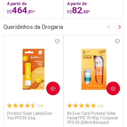
A partir de
A partir de
464
82
R$
,81*
R$
,60*
FECHAR
F
FECHAR
F
Queridinhos da Drogaria
Imagem A
Pró
Laboratório
Laboratório
Por Menos
ADICIONAR AOS FAVORITOS
Por Menos
ADIC
COMPRAR
COMPRAR
(15)
(16)
Protetor Solar Labial Ever
Kit Ever Care Protetor Solar
Ativar Desconto
Ativar Desconto
You FPS30 3,6g
Facial FPS 70 40g + Corporal
Comprar sem Desconto
FPS 50 200ml Aerossol
Comprar sem Desconto