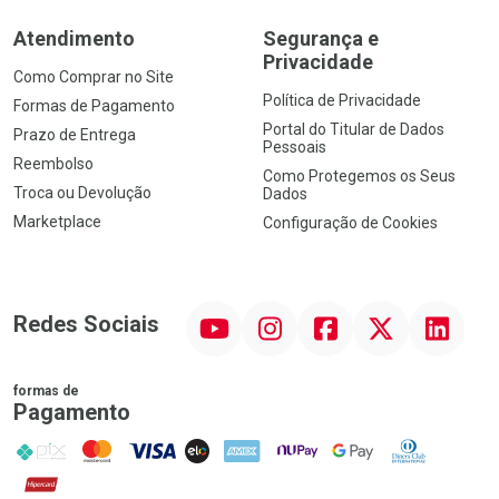
Atendimento
Segurança e
Privacidade
Como Comprar no Site
Política de Privacidade
Formas de Pagamento
Portal do Titular de Dados
Prazo de Entrega
Pessoais
Reembolso
Como Protegemos os Seus
Troca ou Devolução
Dados
Marketplace
Configuração de Cookies
YouTube
Instagram
Facebook
Twitter
Linkedin
Redes Sociais
formas de
Pagamento
PIX
MasterCard
VISA
ELO
AMEX
NuPay
Google Pay
Diners Club
Hipercard