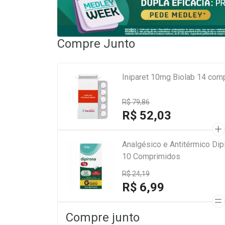
Compre Junto
Iniparet 10mg Biolab 14 com
R$ 79,86
R$ 52,03
Analgésico e Antitérmico Di
10 Comprimidos
R$ 24,19
R$ 6,99
Compre junto