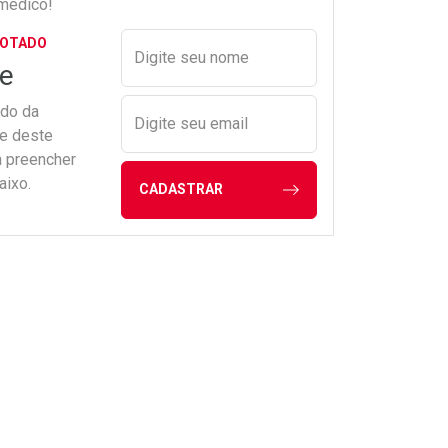
médico!
Preencher nome e email para s
GOTADO
Digite seu nome
e
ado da
Digite seu email
de deste
a preencher
aixo.
CADASTRAR