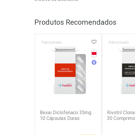
Produtos Recomendados
ADICIONAR AOS 
Patrocinado
Patrocinado
Tarja Vermelha
Medicamento Simila
(2)
Bexai Diclofenaco 35mg
Rivotril Clo
10 Cápsulas Duras
30 Comprimi