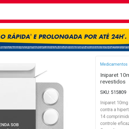
busca
isa?
Bread
Medicamentos
Iniparet 10
revestidos
515809
Iniparet 10mg 
contra a hipe
14 comprimid
controle efica