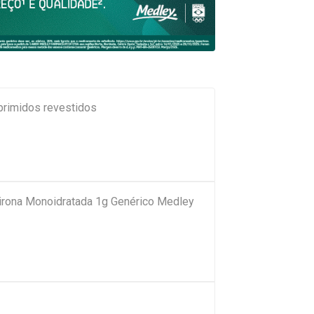
primidos revestidos
pirona Monoidratada 1g Genérico Medley