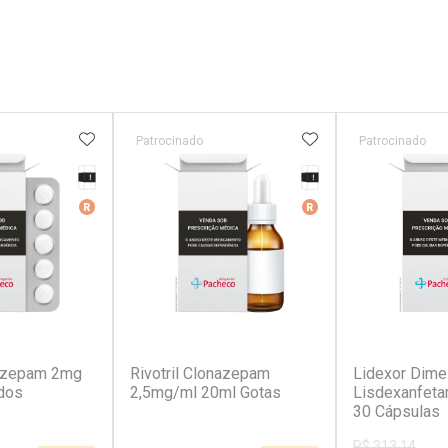
FAVORITOS
ADICIONAR AOS FAVORITOS
ADICIONAR AOS 
Patrocinado
Patrocinado
Tarja Preta
Tarja Preta
r
Medicamento De Referência
Medicamento De Ref
(1)
(1)
nazepam 2mg
Rivotril Clonazepam
Lidexor Dime
dos
2,5mg/ml 20ml Gotas
Lisdexanfet
30 Cápsulas
R$ 313,14