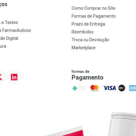
ços
Como Comprar no Site
s
Formas de Pagamento
 e Testes
Prazo de Entrega
s Farmacêuticos
Reembolso
ão Digital
Troca ou Devolução
ura
Marketplace
formas de
ter
Linkedin
Pagamento
PIX
MasterCard
VISA
ELO
AME