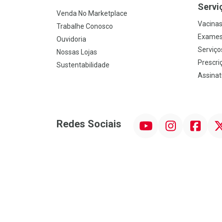
Servi
Venda No Marketplace
Vacina
Trabalhe Conosco
Exames
Ouvidoria
Serviço
Nossas Lojas
Prescriç
Sustentabilidade
Assinat
YouTube
Instagram
Facebook
Twit
Redes Sociais
Promoção em Destaque