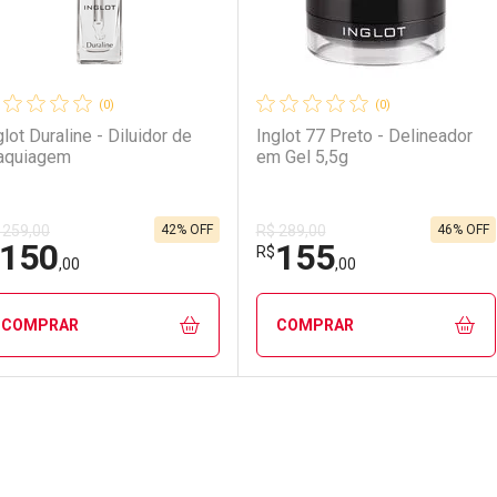
(0)
(0)
glot Duraline - Diluidor de
Inglot 77 Preto - Delineador
aquiagem
em Gel 5,5g
42% OFF
46% OFF
 259,00
R$ 289,00
150
155
R$
,00
,00
COMPRAR
COMPRAR
FECHAR
FECHAR
F
F
aboratório
or Menos
Laboratório
Por Menos
Pacheco