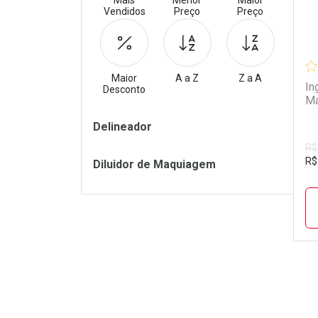
Mais
Menor
Maior
Vendidos
Preço
Preço
Maior
A a Z
Z a A
In
Desconto
M
Filtros
Delineador
R$
R$
Diluidor de Maquiagem
L
P
Tudo sobre a Drogarias 