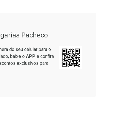
garias Pacheco
era do seu celular para o
lado, baixe o
APP
e confira
scontos exclusivos para