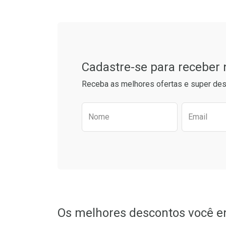
Cadastre-se para receber
Receba as melhores ofertas e super des
Preencha o formulário aba
Nome
Email
Os melhores descontos você e