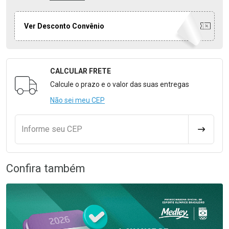
Ver Desconto Convênio
CALCULAR FRETE
Formulário para Calcular o Frete
Calcule o prazo e o valor das suas entregas
Não sei meu CEP
Informe seu CEP
CALCULA
Confira também