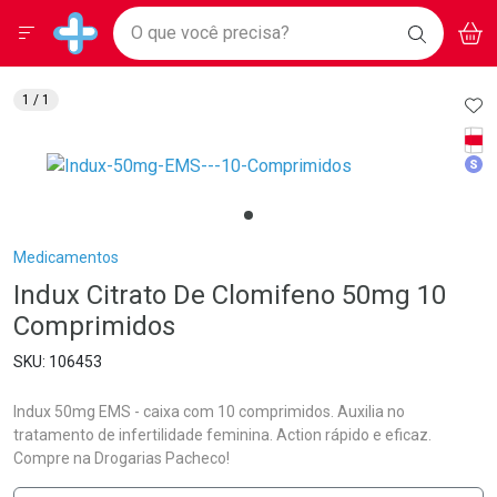
Drogarias Pacheco
Menu
Aces
Ir direto para a home
O que você precisa?
BAIXE
V
i
Baixe nosso APP e aproveite Ofertas Exclusivas!
BUSCAR
O APP
Navegue pela página
Ir direto para o conteúdo
Faça a sua busca
Ir direto para a busca
Ir direto para a conta
AD
1
/ 1
Ir direto para a ajuda
Tarj
Ir direto para a notificações
Med
Ir direto para o carrinho
Ir direto para o menu
Breadcrumb
Medicamentos
Indux Citrato De Clomifeno 50mg 10
Comprimidos
106453
Indux 50mg EMS - caixa com 10 comprimidos. Auxilia no
tratamento de infertilidade feminina. Action rápido e eficaz.
Compre na Drogarias Pacheco!