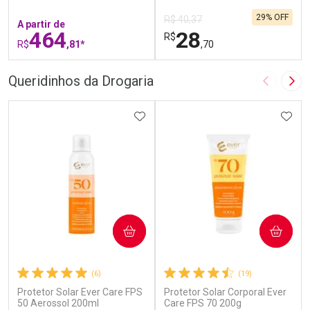
29% OFF
R$ 40,37
A partir de
464
28
R$
R$
,81*
,70
FECHAR
F
FECHAR
F
Queridinhos da Drogaria
Imagem A
Pró
Laboratório
Laboratório
Por Menos
ADICIONAR AOS FAVORITOS
Por Menos
ADIC
COMPRAR
COMPRAR
(6)
(19)
Protetor Solar Ever Care FPS
Protetor Solar Corporal Ever
Ativar Desconto
Ativar Desconto
50 Aerossol 200ml
Care FPS 70 200g