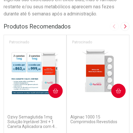
restante e/ou seus metabólicos aparecem nas fezes
durante até 6 semanas após a administração.
Produtos Recomendados
Imagem A
Pró
Patrocinado
Patrocinado
COMPRAR
COMPRAR
(7)
(5)
Ozivy Semaglutida 1mg
Alginac 1000 15
Solução Injetável 3ml + 1
Comprimidos Revestidos
Caneta Aplicadora com 4
Agulhas