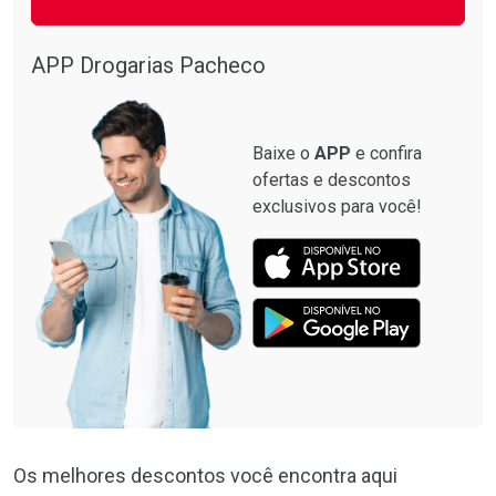
Ativar Desconto
Ativar Desconto
Comprar sem Desconto
Comprar sem Desconto
Por R$ 63,99/cada
Por R$ 61,55/cada
APP Drogarias Pacheco
Comprar sem Desconto
Comprar sem Desconto
Por R$ 63,99/cada
Por R$ 61,55/cada
Baixe o
APP
e confira
ofertas e descontos
exclusivos para você!
Os melhores descontos você encontra aqui