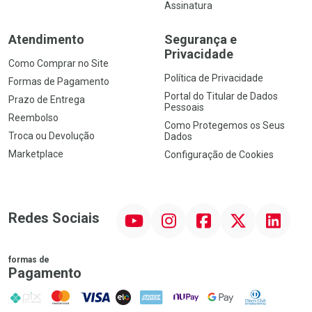
Assinatura
Atendimento
Segurança e
Privacidade
Como Comprar no Site
Política de Privacidade
Formas de Pagamento
Portal do Titular de Dados
Prazo de Entrega
Pessoais
Reembolso
Como Protegemos os Seus
Troca ou Devolução
Dados
Marketplace
Configuração de Cookies
YouTube
Instagram
Facebook
Twitter
Linkedin
Redes Sociais
formas de
Pagamento
PIX
MasterCard
VISA
ELO
AMEX
NuPay
Google Pay
Diners Club