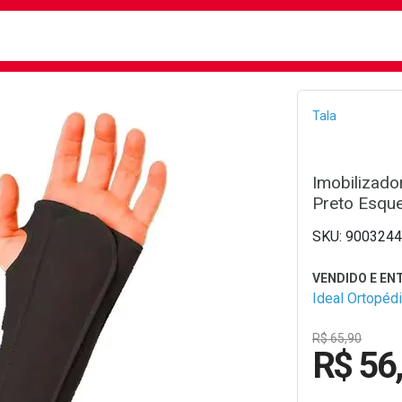
busca
isa?
Bread
Tala
Imobilizado
Preto Esque
9003244
Ideal Ortopéd
R$ 65,90
R$ 56