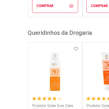
COMPRAR
COMPRAR
FECHAR
FECHAR
Queridinhos da Drogaria
Laboratório
Laborató
Por Menos
Por Men
ADICIONAR AOS 
(6)
Protetor Solar Ever Care
Protetor Sola
Ativar Desconto
Ativar Des