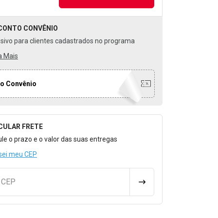
CONTO
CONVÊNIO
usivo para clientes cadastrados no programa
a Mais
o Convênio
CULAR FRETE
o para Calcular o Frete
ule o prazo e o valor das suas entregas
sei meu CEP
u CEP
CALCULAR FRETE