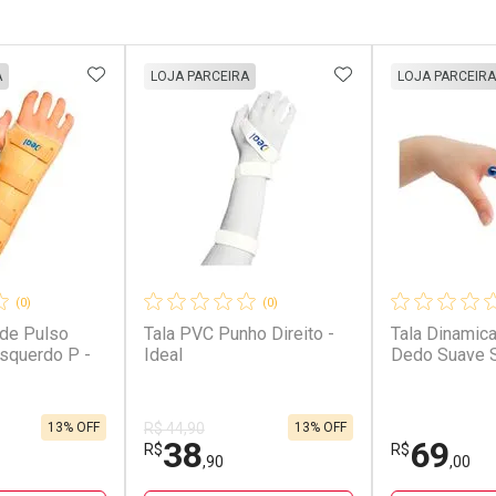
FAVORITOS
ADICIONAR AOS FAVORITOS
ADICIONAR AOS 
A
LOJA PARCEIRA
LOJA PARCEIRA
(0)
(0)
 de Pulso
Tala PVC Punho Direito -
Tala Dinamic
Esquerdo P -
Ideal
Dedo Suave 
13% OFF
13% OFF
R$ 44,90
38
69
R$
R$
,90
,00