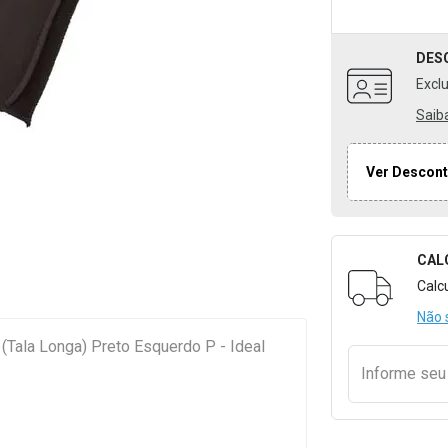
DES
Excl
Saib
Ver Descont
CAL
Formulári
Calc
Não 
(Tala Longa) Preto Esquerdo P - Ideal
Informe se