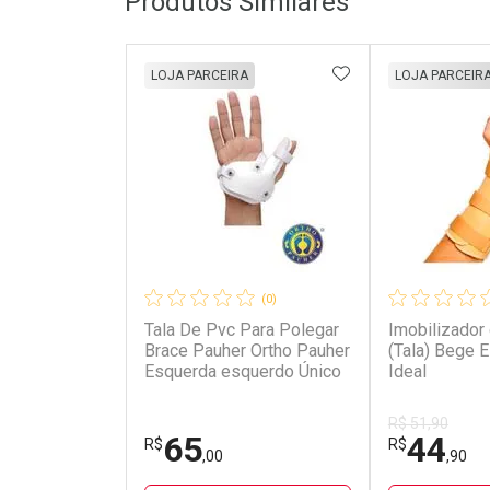
Produtos Similares
ADICIONAR AOS 
LOJA PARCEIRA
LOJA PARCEIR
(0)
Tala De Pvc Para Polegar
Imobilizador
Brace Pauher Ortho Pauher
(Tala) Bege 
Esquerda esquerdo Único
Ideal
R$ 51,90
65
44
R$
R$
,00
,90