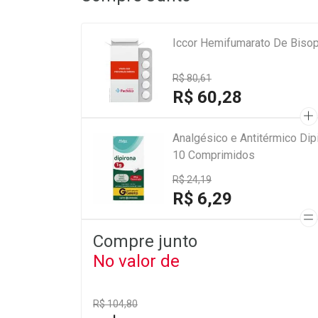
Iccor Hemifumarato De Biso
R$ 80,61
R$ 60,28
Analgésico e Antitérmico Di
10 Comprimidos
R$ 24,19
R$ 6,29
Compre junto
No valor de
R$ 104,80