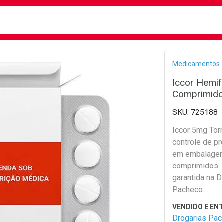
busca
isa?
Bread
Medicamentos
Iccor Hemi
Comprimid
725188
Iccor 5mg Torr
controle de pr
em embalage
comprimidos.
garantida na D
Pacheco.
Drogarias Pa