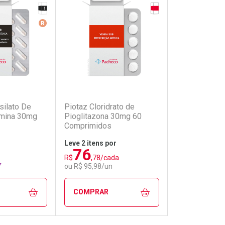
Tarja Preta
Tarja Vermelha
Medicamento De Referência
(0)
(1)
silato De
Piotaz Cloridrato de
Lyberdia Dime
amina 30mg
Pioglitazona 30mg 60
Lisdexanfeta
Comprimidos
30 Cápsulas 
Leve 2 itens por
R$ 473,89
76
A partir de
236
R$
,78/cada
*
R$
,94
ou R$ 95,98/un
COMPRAR
COMPRAR