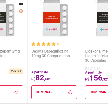
Tarja Preta
erado
Medicamento De Referência
r
(1)
(1)
nazepam 2mg
Daplys Dapagliflozina
Lidexor Dime
dos
10mg 30 Comprimidos
Lisdexanfet
30 Cápsulas
R$ 313,14
25% OFF
A partir de
A partir de
82
156
R$
,60*
R$
,32
COMPRAR
COMPRAR