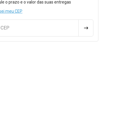
ule o prazo e o valor das suas entregas
sei meu CEP
u CEP
CALCULAR FRETE