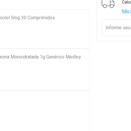
Calc
Não 
prolol 5mg 30 Comprimidos
Informe se
pirona Monoidratada 1g Genérico Medley