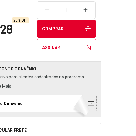
REMOVER UMA UNIDADE
AUMENTAR UMA UNIDA
25% OFF
,28
COMPRAR
ASSINAR
CONTO
CONVÊNIO
usivo para clientes cadastrados no programa
a Mais
o Convênio
CULAR FRETE
o para Calcular o Frete