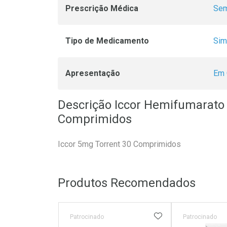
Prescrição Médica
Sem
Tipo de Medicamento
Sim
Apresentação
Em 
Descrição Iccor Hemifumarato 
Comprimidos
Iccor 5mg Torrent 30 Comprimidos
Produtos Recomendados
ADICIONAR AOS 
Patrocinado
Patrocinado