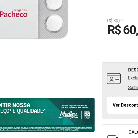
R$ 80,61
R$ 60
DES
Excl
Saib
Ver Descont
CAL
Formulári