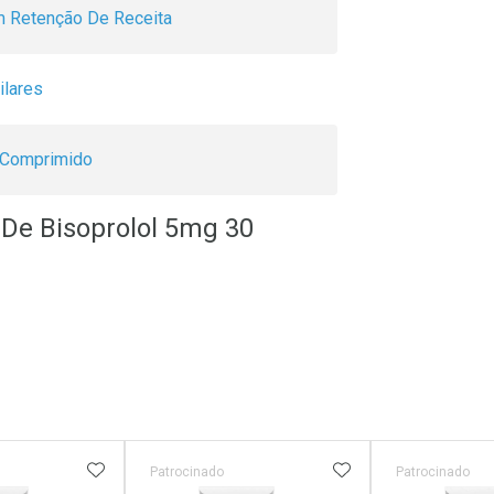
 Retenção De Receita
ilares
Comprimido
De Bisoprolol 5mg 30
FAVORITOS
ADICIONAR AOS FAVORITOS
ADICIONAR AOS 
Patrocinado
Patrocinado