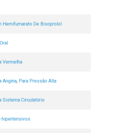
 Hemifumarato De Bisoprolol
Oral
ja Vermelha
a Angina
,
Para Pressão Alta
a Sistema Circulatório
i-hipertensivos