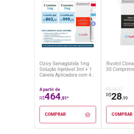
Tarja Vermelha
Medicamento Refrig
Medicamento Simila
(5)
Ozivy Semaglutida 1mg
Rivotril Clo
Solução Injetável 3ml + 1
30 Comprimi
Caneta Aplicadora com 4
Agulhas
R$ 38,42
A partir de
464
28
R$
R$
,81*
,99
COMPRAR
COMPRAR