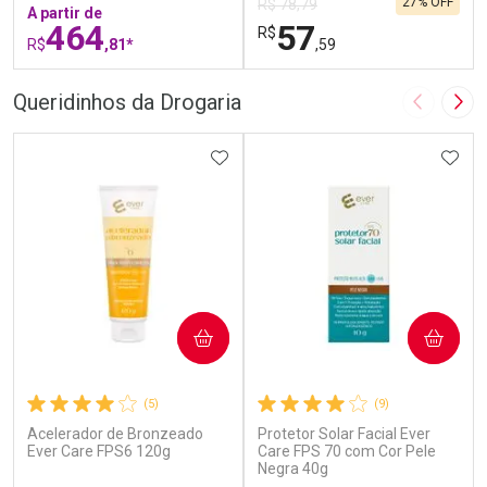
27% OFF
R$ 78,79
A partir de
464
57
R$
R$
,81*
,59
FECHAR
F
FECHAR
F
Queridinhos da Drogaria
Imagem A
Pró
Laboratório
Laboratório
Por Menos
ADICIONAR AOS FAVORITOS
Por Menos
ADIC
COMPRAR
COMPRAR
(5)
(9)
Acelerador de Bronzeado
Protetor Solar Facial Ever
Ativar Desconto
Ativar Desconto
Ever Care FPS6 120g
Care FPS 70 com Cor Pele
Comprar sem Desconto
Negra 40g
Comprar sem Desconto