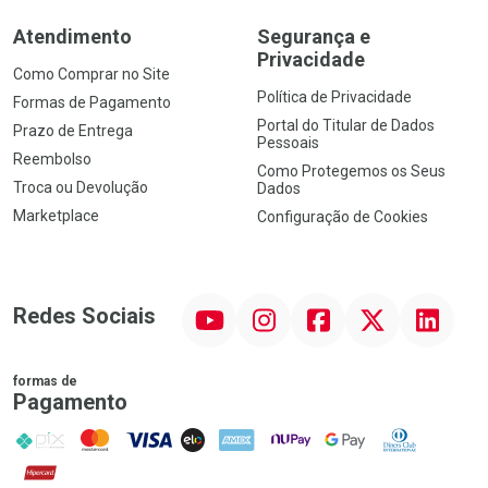
Atendimento
Segurança e
Privacidade
Como Comprar no Site
Política de Privacidade
Formas de Pagamento
Portal do Titular de Dados
Prazo de Entrega
Pessoais
Reembolso
Como Protegemos os Seus
Troca ou Devolução
Dados
Marketplace
Configuração de Cookies
YouTube
Instagram
Facebook
Twitter
Linkedin
Redes Sociais
formas de
Pagamento
PIX
MasterCard
VISA
ELO
AMEX
NuPay
Google Pay
Diners Club
Hipercard