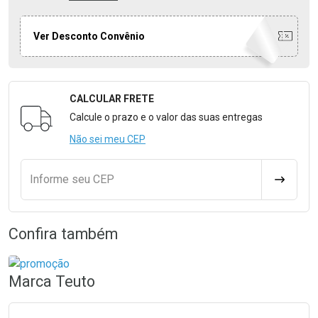
Ver Desconto Convênio
CALCULAR FRETE
Formulário para Calcular o Frete
Calcule o prazo e o valor das suas entregas
Não sei meu CEP
Informe seu CEP
CALCULA
Confira também
Marca
Teuto