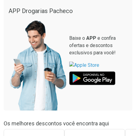
Comprar sem Desconto
Comprar sem Desconto
Por R$ 21,86/cada
Por R$ 37,25/cada
APP Drogarias Pacheco
Comprar sem Desconto
Comprar sem Desconto
Por R$ 21,86/cada
Por R$ 37,25/cada
Baixe o
APP
e confira
ofertas e descontos
exclusivos para você!
Os melhores descontos você encontra aqui