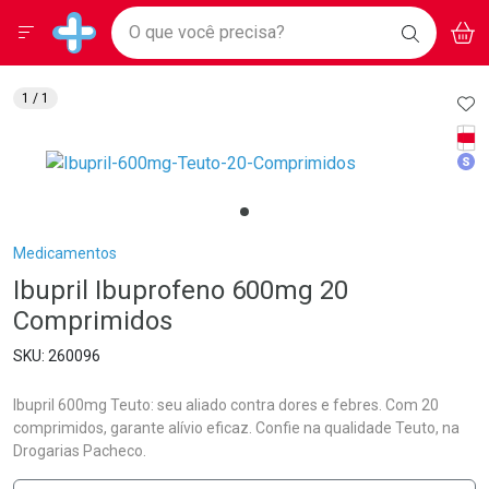
Drogarias Pacheco
Menu
Aces
Ir direto para a home
O que você precisa?
BAIXE
V
i
Baixe nosso APP e aproveite Ofertas Exclusivas!
BUSCAR
O APP
Navegue pela página
Ir direto para o conteúdo
Faça a sua busca
Ir direto para a busca
Ir direto para a conta
AD
1
/ 1
Ir direto para a ajuda
Tarj
Ir direto para a notificações
Med
Ir direto para o carrinho
Ir direto para o menu
Breadcrumb
Medicamentos
Ibupril Ibuprofeno 600mg 20
Comprimidos
260096
Ibupril 600mg Teuto: seu aliado contra dores e febres. Com 20
comprimidos, garante alívio eficaz. Confie na qualidade Teuto, na
Drogarias Pacheco.