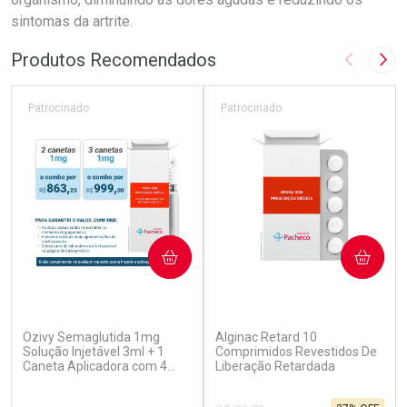
sintomas da artrite.
Produtos Recomendados
Imagem A
Pró
Patrocinado
Patrocinado
COMPRAR
COMPRAR
(5)
(2)
Ozivy Semaglutida 1mg
Alginac Retard 10
Solução Injetável 3ml + 1
Comprimidos Revestidos De
Caneta Aplicadora com 4
Liberação Retardada
Agulhas