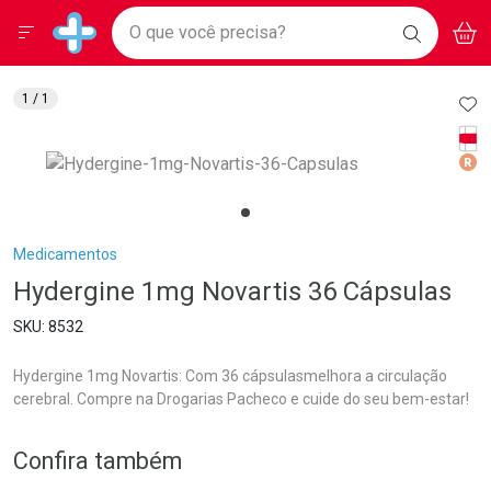
Drogarias Pacheco
Menu
Aces
Ir direto para a home
O que você precisa?
BAIXE
V
i
Baixe nosso APP e aproveite Ofertas Exclusivas!
BUSCAR
O APP
Navegue pela página
Ir direto para o conteúdo
Faça a sua busca
Ir direto para a busca
Ir direto para a conta
AD
1
/ 1
Ir direto para a ajuda
Tarj
Ir direto para a notificações
Med
Ir direto para o carrinho
Ir direto para o menu
Breadcrumb
Medicamentos
Hydergine 1mg Novartis 36 Cápsulas
8532
Hydergine 1mg Novartis: Com 36 cápsulasmelhora a circulação
cerebral. Compre na Drogarias Pacheco e cuide do seu bem-estar!
Confira também