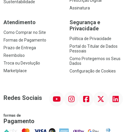
Prescrição Digital
Sustentabilidade
Assinatura
Atendimento
Segurança e
Privacidade
Como Comprar no Site
Política de Privacidade
Formas de Pagamento
Portal do Titular de Dados
Prazo de Entrega
Pessoais
Reembolso
Como Protegemos os Seus
Troca ou Devolução
Dados
Marketplace
Configuração de Cookies
YouTube
Instagram
Facebook
Twitter
Linkedin
Redes Sociais
formas de
Pagamento
PIX
MasterCard
VISA
ELO
AMEX
NuPay
Google Pay
Diners Club