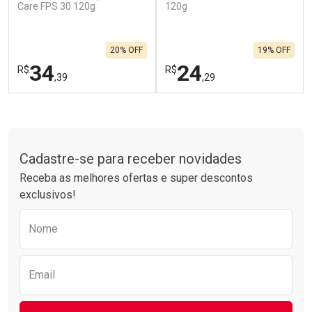
Care FPS 30 120g
120g
Comprar sem Desconto
Comprar sem Desconto
Por R$ 664,02/cada
Por R$ 454,71/cada
Comprar sem Desconto
Comprar sem Desconto
20% OFF
19% OFF
Por R$ 664,02/cada
Por R$ 454,71/cada
34
24
R$
R$
,39
,29
FECHAR
F
FECHAR
F
Tudo sobre a Drogarias Pacheco
Laboratório
Laboratório
Por Menos
Por Menos
Cadastre-se para receber novidades
Receba as melhores ofertas e super descontos
exclusivos!
Preencha o formulário abaixo para receber 
Nome
Email