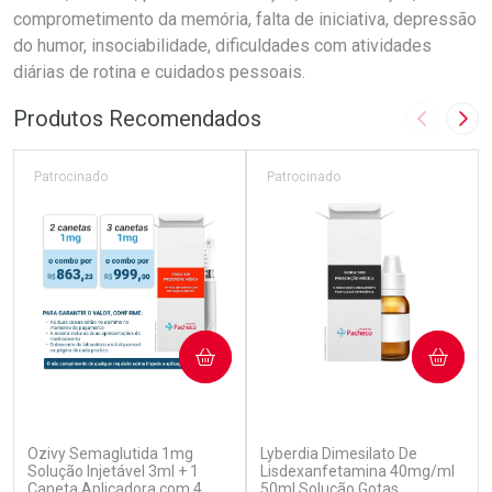
comprometimento da memória, falta de iniciativa, depressão
do humor, insociabilidade, dificuldades com atividades
diárias de rotina e cuidados pessoais.
Produtos Recomendados
Imagem A
Pró
Patrocinado
Patrocinado
COMPRAR
COMPRAR
(6)
(0)
Ozivy Semaglutida 1mg
Lyberdia Dimesilato De
Solução Injetável 3ml + 1
Lisdexanfetamina 40mg/ml
Caneta Aplicadora com 4
50ml Solução Gotas