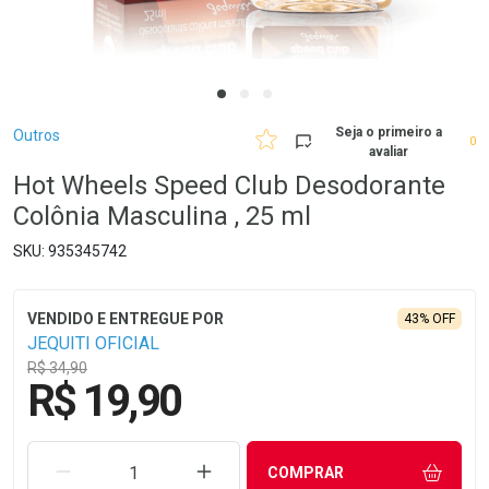
Breadcrumb
Seja o primeiro a
Outros
0
avaliar
Hot Wheels Speed Club Desodorante
Colônia Masculina , 25 ml
935345742
43% OFF
JEQUITI OFICIAL
R$ 34,90
R$ 19,90
REMOVER UMA UNIDADE
AUMENTAR UMA UNIDADE
COMPRAR