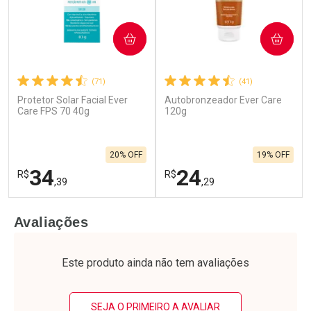
COMPRAR
COMPRAR
(71)
(41)
Protetor Solar Facial Ever
Autobronzeador Ever Care
Care FPS 70 40g
120g
20% OFF
19% OFF
34
24
R$
R$
,39
,29
FECHAR
F
FECHAR
F
Avaliações
Laboratório
Laboratório
Por Menos
Por Menos
Este produto ainda não tem avaliações
SEJA O PRIMEIRO A AVALIAR