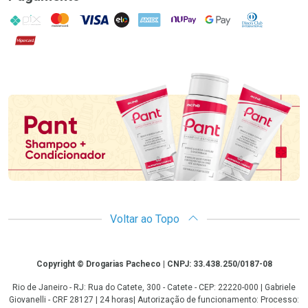
PIX
MasterCard
VISA
ELO
AMEX
NuPay
Google Pay
Diners Club
Hipercard
Promoção em Destaque
Voltar ao Topo
Copyright
Copyright © Drogarias Pacheco | CNPJ: 33.438.250/0187-08
Rio de Janeiro - RJ: Rua do Catete, 300 - Catete - CEP: 22220-000 | Gabriele
Giovanelli - CRF 28127 | 24 horas| Autorização de funcionamento: Processo: