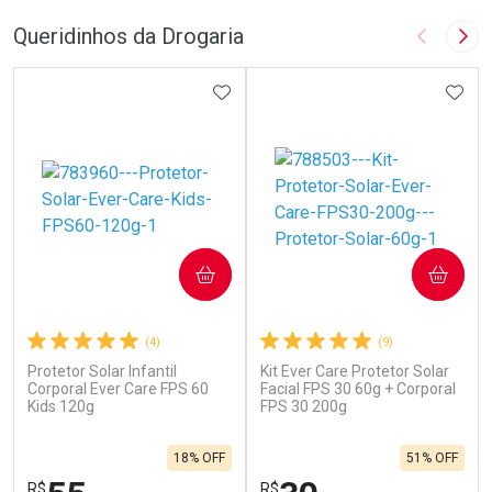
Queridinhos da Drogaria
Imagem A
Pró
ADICIONAR AOS FAVORITOS
ADIC
COMPRAR
COMPRAR
(4)
(9)
Protetor Solar Infantil
Kit Ever Care Protetor Solar
Corporal Ever Care FPS 60
Facial FPS 30 60g + Corporal
Kids 120g
FPS 30 200g
18% OFF
51% OFF
R$
R$