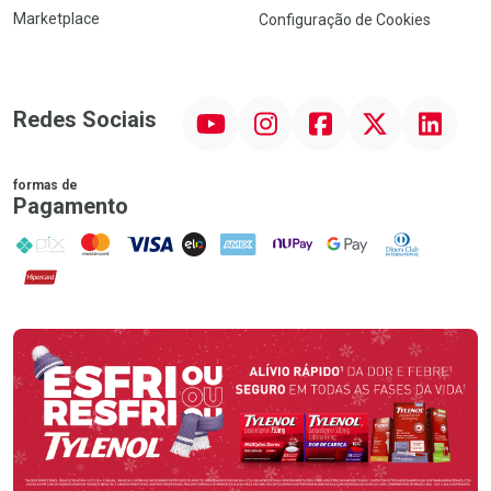
Marketplace
Configuração de Cookies
YouTube
Instagram
Facebook
Twitter
Linkedin
Redes Sociais
formas de
Pagamento
PIX
MasterCard
VISA
ELO
AMEX
NuPay
Google Pay
Diners Club
Hipercard
Promoção em Destaque