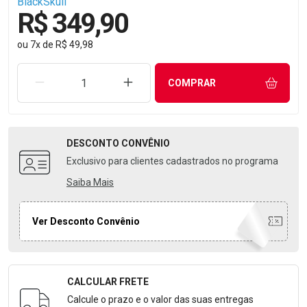
BlackSkull
R$ 349,90
ou
7
x
de
R$ 49,98
REMOVER UMA UNIDADE
AUMENTAR UMA UNIDADE
COMPRAR
DESCONTO
CONVÊNIO
Exclusivo para clientes cadastrados no programa
Saiba Mais
Ver Desconto Convênio
CALCULAR FRETE
Formulário para Calcular o Frete
Calcule o prazo e o valor das suas entregas