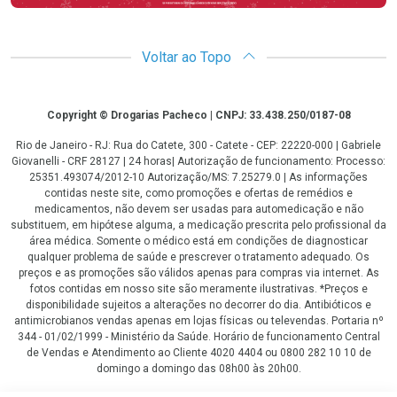
Voltar ao Topo
Copyright
Copyright © Drogarias Pacheco | CNPJ: 33.438.250/0187-08
Rio de Janeiro - RJ: Rua do Catete, 300 - Catete - CEP: 22220-000 | Gabriele
Giovanelli - CRF 28127 | 24 horas| Autorização de funcionamento: Processo:
25351.493074/2012-10 Autorização/MS: 7.25279.0 | As informações
contidas neste site, como promoções e ofertas de remédios e
medicamentos, não devem ser usadas para automedicação e não
substituem, em hipótese alguma, a medicação prescrita pelo profissional da
área médica. Somente o médico está em condições de diagnosticar
qualquer problema de saúde e prescrever o tratamento adequado. Os
preços e as promoções são válidos apenas para compras via internet. As
fotos contidas em nosso site são meramente ilustrativas. *Preços e
disponibilidade sujeitos a alterações no decorrer do dia. Antibióticos e
antimicrobianos vendas apenas em lojas físicas ou televendas. Portaria nº
344 - 01/02/1999 - Ministério da Saúde. Horário de funcionamento Central
de Vendas e Atendimento ao Cliente 4020 4404 ou 0800 282 10 10 de
domingo a domingo das 08h00 às 20h00.