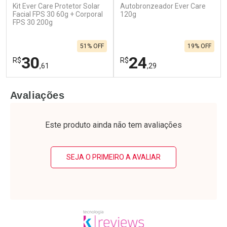
Kit Ever Care Protetor Solar
Autobronzeador Ever Care
Facial FPS 30 60g + Corporal
120g
FPS 30 200g
51% OFF
19% OFF
30
24
R$
R$
,61
,29
FECHAR
F
FECHAR
F
Avaliações
Laboratório
Laboratório
Por Menos
Por Menos
Este produto ainda não tem avaliações
SEJA O PRIMEIRO A AVALIAR