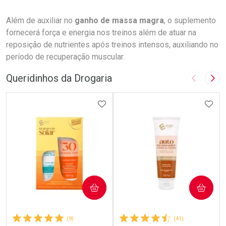
Além de auxiliar no
ganho de massa magra
, o suplemento
fornecerá força e energia nos treinos além de atuar na
reposição de nutrientes após treinos intensos, auxiliando no
período de recuperação muscular.
Queridinhos da Drogaria
Imagem A
Pró
ADICIONAR AOS FAVORITOS
ADIC
COMPRAR
COMPRAR
(9)
(41)