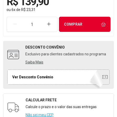
R$ 139,90
ou
6
x
de
R$ 23,31
REMOVER UMA UNIDADE
AUMENTAR UMA UNIDADE
COMPRAR
DESCONTO
CONVÊNIO
Exclusivo para clientes cadastrados no programa
Saiba Mais
Ver Desconto Convênio
CALCULAR FRETE
Formulário para Calcular o Frete
Calcule o prazo e o valor das suas entregas
Não sei meu CEP