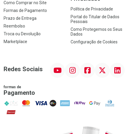
Como Comprar no Site
Política de Privacidade
Formas de Pagamento
Portal do Titular de Dados
Prazo de Entrega
Pessoais
Reembolso
Como Protegemos os Seus
Troca ou Devolução
Dados
Marketplace
Configuração de Cookies
YouTube
Instagram
Facebook
Twitter
Linkedin
Redes Sociais
formas de
Pagamento
PIX
MasterCard
VISA
ELO
AMEX
NuPay
Google Pay
Diners Club
Hipercard
Promoção em Destaque