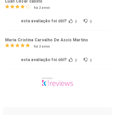
Luan César calixto
há 2 anos
esta avaliação foi útil?
0
0
Maria Cristina Carvalho De Assis Martins
há 2 anos
esta avaliação foi útil?
0
0
Tudo sobre a Drogarias Pacheco