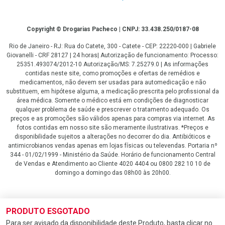
Copyright
Copyright © Drogarias Pacheco | CNPJ: 33.438.250/0187-08
Rio de Janeiro - RJ: Rua do Catete, 300 - Catete - CEP: 22220-000 | Gabriele
Giovanelli - CRF 28127 | 24 horas| Autorização de funcionamento: Processo:
25351.493074/2012-10 Autorização/MS: 7.25279.0 | As informações
contidas neste site, como promoções e ofertas de remédios e
medicamentos, não devem ser usadas para automedicação e não
substituem, em hipótese alguma, a medicação prescrita pelo profissional da
área médica. Somente o médico está em condições de diagnosticar
qualquer problema de saúde e prescrever o tratamento adequado. Os
preços e as promoções são válidos apenas para compras via internet. As
fotos contidas em nosso site são meramente ilustrativas. *Preços e
disponibilidade sujeitos a alterações no decorrer do dia. Antibióticos e
antimicrobianos vendas apenas em lojas físicas ou televendas. Portaria nº
344 - 01/02/1999 - Ministério da Saúde. Horário de funcionamento Central
de Vendas e Atendimento ao Cliente 4020 4404 ou 0800 282 10 10 de
domingo a domingo das 08h00 às 20h00.
LGPD Aceite os Cookies
PRODUTO ESGOTADO
Para ser avisado da disponibilidade deste Produto, basta clicar no