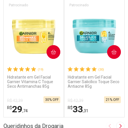
Patrocinado
Patrocinado
COMPRAR
COMPRAR
(19)
(30)
Hidratante em Gel Facial
Hidratante em Gel Facial
Garnier Vitamina C Toque
Garnier Salicílico Toque Seco
Seco Antimanchas 85g
Antiacne 85g
30% OFF
21% OFF
R$ 42,39
R$ 42,39
29
33
R$
R$
,74
,31
FECHAR
F
FECHAR
F
Queridinhos da Drogaria