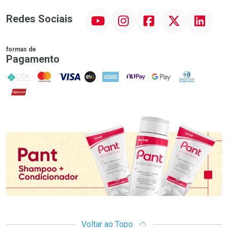
YouTube
Instagram
Facebook
Twitter
Linkedin
Redes Sociais
formas de
Pagamento
PIX
MasterCard
VISA
ELO
AMEX
NuPay
Google Pay
Diners Club
Hipercard
Promoção em Destaque
Voltar ao Topo