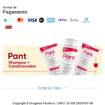
formas de
Pagamento
PIX
MasterCard
VISA
ELO
AMEX
NuPay
Google Pay
Diners Club
Hipercard
Promoção em Destaque
Voltar ao Topo
Copyright
Copyright © Drogarias Pacheco | CNPJ: 33.438.250/0187-08