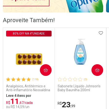
Ativar Desconto
Ativar Desconto
Aproveite Também!
Comprar sem Desconto
Comprar sem Desconto
Comprar sem Desconto
Comprar sem Desconto
ADIC
80% OFF NA 4°UNIDADE
Por R$ 76,78/cada
Por R$ 106,99/cada
Por R$ 76,78/cada
Por R$ 106,99/cada
COMPRAR
COMPRAR
(118)
(0)
Analgésico, Antitérmico e
Sabonete Líquido Johnson's
Anti-inflamatório Neosaldina
Baby Baunilha 200ml
30mg + 300mg + 30mg 10
Leve 4 itens por
Drágeas
11
23
R$
,67/cada
R$
,99
ou R$ 14,59/un