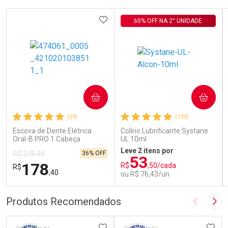
ADICIONAR AOS FAVORITOS
60% OFF NA 2° UNIDADE
COMPRAR
COMPRAR
(29)
(139)
Escova de Dente Elétrica
Colírio Lubrificante Systane
Oral-B PRO 1 Cabeça
UL 10ml
Redonda Recarregável 1
Leve 2 itens por
36% OFF
R$ 278,99
Unidade
53
178
R$
,50/cada
R$
,40
ou R$ 76,43/un
FECHAR
FECHAR
FEC
FEC
Produtos Recomendados
Imagem A
Pró
Laboratório
Laboratório
Por Menos
Por Menos
ADICIONAR AOS FAVORITOS
ADIC