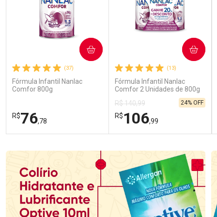
COMPRAR
COMPRAR
(37)
(13)
Fórmula Infantil Nanlac
Fórmula Infantil Nanlac
Comfor 800g
Comfor 2 Unidades de 800g
24% OFF
R$ 140,99
76
106
R$
R$
,78
,99
FECHAR
FECHAR
FEC
FEC
Laboratório
Laboratório
Por Menos
Por Menos