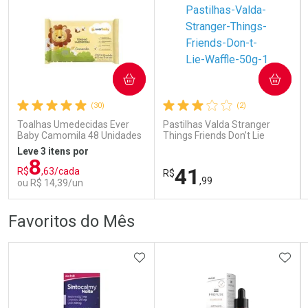
COMPRAR
COMPRAR
Ativar Desconto
Ativar Desconto
(30)
(2)
Comprar sem Desconto
Comprar sem Desconto
Comprar sem Desconto
Comprar sem Desconto
Toalhas Umedecidas Ever
Pastilhas Valda Stranger
Por R$ 80,99/cada
Por R$ 478,99/cada
Por R$ 80,99/cada
Por R$ 478,99/cada
Baby Camomila 48 Unidades
Things Friends Don’t Lie
Waffle 50g
Leve 3 itens por
8
41
R$
,63/cada
R$
,99
ou R$ 14,39/un
FECHAR
FECHAR
FEC
FEC
Favoritos do Mês
Laboratório
Laboratório
Por Menos
Por Menos
ADICIONAR AOS FAVORITOS
ADIC