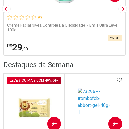
Imagem Anterior
Pró
(0)
Creme Facial Nivea Controle Da Oleosidade 7 Em 1 Ultra Leve
100g
7% OFF
29
R$
,90
R
R
FECHA
FECHA
Destaques da Semana
Laboratório
Por Menos
ADIC
LEVE 3 OU MAIS COM 40% OFF
Ativar Desconto
COMPRAR
COMPRAR