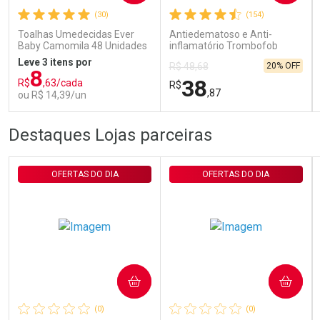
(30)
(154)
Comprar sem Desconto
Comprar sem Desconto
Por R$ 29,90/cada
Por R$ 29,90/cada
Toalhas Umedecidas Ever
Antiedematoso e Anti-
Baby Camomila 48 Unidades
inflamatório Trombofob
200U/g 40g
Leve 3 itens por
20% OFF
R$ 48,68
8
38
R$
,63/cada
R$
,87
ou R$ 14,39/un
FECHAR
FECHAR
FEC
FEC
Destaques Lojas parceiras
Laboratório
Laboratório
Por Menos
Por Menos
OFERTAS DO DIA
OFERTAS DO DIA
COMPRAR
COMPRAR
Ativar Desconto
Ativar Desconto
(0)
(0)