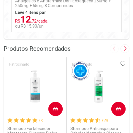
Analgésico e Antitérmico Doril Enxaqueca 250mg +
250mg + 65mg 8 Comprimidos
Leve 4 itens por
12
R$
,72/cada
ou R$ 15,90/un
FECHAR
FECHAR
Laboratório
Por Menos
Produtos Recomendados
Imagem A
Pró
ADIC
Patrocinado
Patrocinado
Ativar Desconto
COMPRAR
COMPRAR
Comprar sem Desconto
Comprar sem Desconto
(7)
(53)
Por R$ 15,90/cada
Por R$ 15,90/cada
Shampoo Fortalecedor
Shampoo Anticaspa para