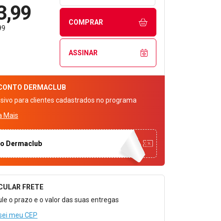
3,99
COMPRAR
99
ASSINAR
CONTO
DERMACLUB
usivo para clientes cadastrados no programa
a Mais
to Dermaclub
CULAR FRETE
o para Calcular o Frete
ule o prazo e o valor das suas entregas
sei meu CEP