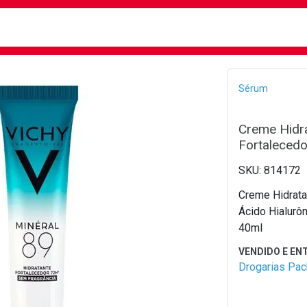
busca
isa?
Bread
Sérum
Creme Hidra
Fortaleced
814172
Creme Hidrata
Ácido Hialurôn
40ml
Drogarias Pa