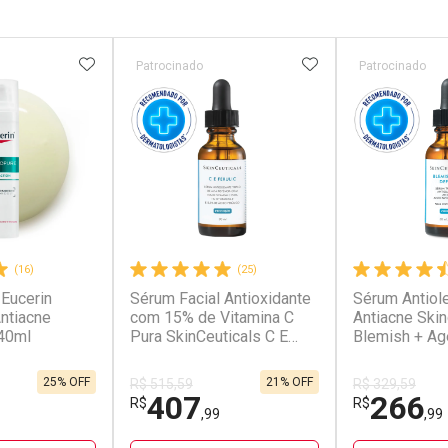
FAVORITOS
ADICIONAR AOS FAVORITOS
ADICIONAR AOS 
Patrocinado
Patrocinado
(16)
(25)
 Eucerin
Sérum Facial Antioxidante
Sérum Antiol
ntiacne
com 15% de Vitamina C
Antiacne Skin
 40ml
Pura SkinCeuticals C E
Blemish + A
Ferulic 30ml
30ml
25% OFF
21% OFF
R$ 515,59
R$ 329,59
407
266
R$
R$
,99
,99