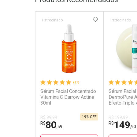
ADICIONAR AOS 
Patrocinado
Patrocinado
(17)
Sérum Facial Concentrado
Sérum Facial
Vitamina C Darrow Actine
DermoPure A
30ml
Efeito Triplo
19% OFF
R$ 99,99
R$ 199,99
80
149
R$
R$
,59
,90