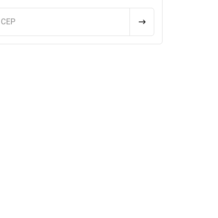
u CEP
CALCULAR FRETE