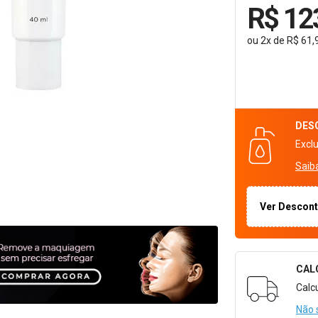
R$ 12
ou
2
x
de
R$ 61,
DES
Excl
Saib
Ver Descon
CAL
Formulári
Calc
Não 