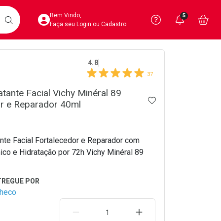
Acesse sua Conta
Precisa de 
Notific
Aces
Bem Vindo,
5
Você po
notifica
Vo
it
BUSCAR
Ver Recursos 
Faça seu Login ou Cadastro
crumb
4.8
Atendimento ao 
37
Central de Ajud
tante Facial Vichy Minéral 89
ADICIONAR AOS 
or e Reparador 40ml
Televendas
4020-4404
nte Facial Fortalecedor e Reparador com
ico e Hidratação por 72h Vichy Minéral 89
checo
REMOVER UMA UNIDADE
AUMENTAR UMA UNIDA