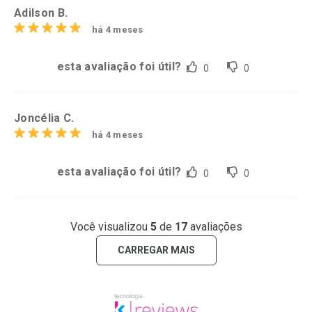
Adilson B.
há 4 meses
esta avaliação foi útil?
0
0
Joncélia C.
há 4 meses
esta avaliação foi útil?
0
0
Você visualizou
5
de
17
avaliações
CARREGAR MAIS