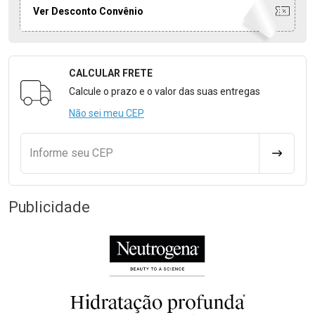
Ver Desconto Convênio
CALCULAR FRETE
Formulário para Calcular o Frete
Calcule o prazo e o valor das suas entregas
Não sei meu CEP
Informe seu CEP
CALCULA
Publicidade