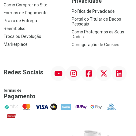
Privacidade
Como Comprar no Site
Política de Privacidade
Formas de Pagamento
Portal do Titular de Dados
Prazo de Entrega
Pessoais
Reembolso
Como Protegemos os Seus
Troca ou Devolução
Dados
Marketplace
Configuração de Cookies
YouTube
Instagram
Facebook
Twitter
Linkedin
Redes Sociais
formas de
Pagamento
PIX
MasterCard
VISA
ELO
AMEX
NuPay
Google Pay
Diners Club
Hipercard
Promoção em Destaque