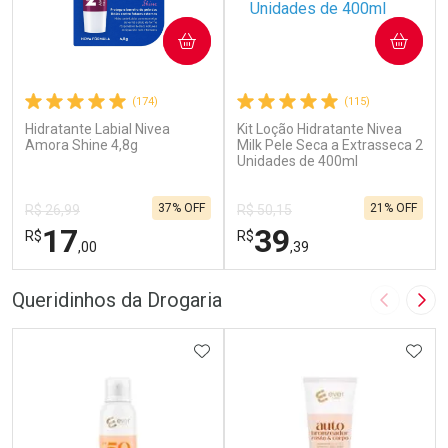
COMPRAR
COMPRAR
(174)
(115)
Hidratante Labial Nivea
Kit Loção Hidratante Nivea
Amora Shine 4,8g
Milk Pele Seca a Extrasseca 2
Unidades de 400ml
37% OFF
21% OFF
R$ 26,99
R$ 50,15
17
39
R$
R$
,00
,39
FECHAR
F
FECHAR
F
Queridinhos da Drogaria
Imagem A
Pró
Laboratório
Laboratório
Por Menos
ADICIONAR AOS FAVORITOS
Por Menos
ADIC