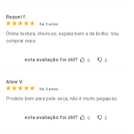
Raquel f.
há 2 anos
Ótima textura, cheiroso, espala bem e da brilho. Vou
comprar mais.
esta avaliação foi útil?
0
0
Aline V.
há 2 anos
Produto bom para pele seca, não é muito pegajoso.
esta avaliação foi útil?
0
0