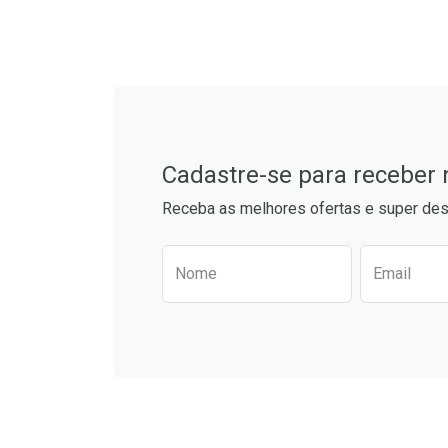
L
P
Tudo sobre a Drogarias 
Cadastre-se para receber
Receba as melhores ofertas e super des
Preencha o formulário aba
Nome
Email