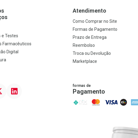
os
Atendimento
ços
Como Comprar no Site
s
Formas de Pagamento
 e Testes
Prazo de Entrega
s Farmacêuticos
Reembolso
ão Digital
Troca ou Devolução
ura
Marketplace
formas de
ter
Linkedin
Pagamento
PIX
MasterCard
VISA
ELO
AME