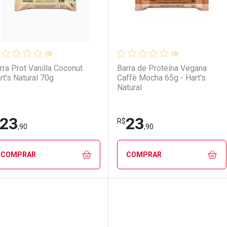
(0)
(0)
rra Prot Vanilla Coconut
Barra de Proteína Vegana
rt's Natural 70g
Caffè Mocha 65g - Hart's
Natural
23
23
R$
,90
,90
COMPRAR
COMPRAR
FECHAR
FECHAR
F
F
aboratório
or Menos
Laboratório
Por Menos