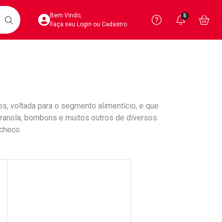
Acesse sua Conta
Precisa de 
Notific
Aces
Bem Vindo,
5
Você po
notifica
Vo
it
BUSCAR
Ver Recursos 
Faça seu Login ou Cadastro
Atendimento ao 
Central de Ajud
os, voltada para o segmento alimentício, e que
Televendas
granola, bombons e muitos outros de diversos
4020-4404
checo.
DICIONAR AOS FAVORITOS