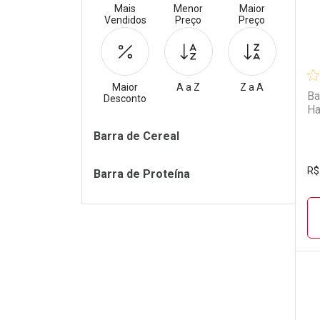
Mais
Menor
Maior
Vendidos
Preço
Preço
Maior
A a Z
Z a A
Ba
Desconto
Ha
Filtros
Barra de Cereal
R$
Barra de Proteína
L
P