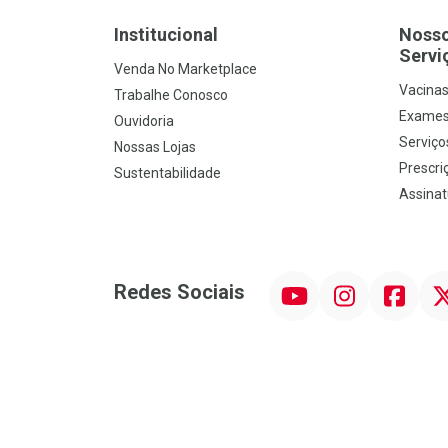
Institucional
Noss
Servi
Venda No Marketplace
Vacina
Trabalhe Conosco
Exames
Ouvidoria
Serviço
Nossas Lojas
Prescriç
Sustentabilidade
Assinat
YouTube
Instagram
Facebook
Twit
Redes Sociais
Promoção em Destaque