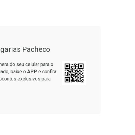
Laboratório
Por Menos
garias Pacheco
era do seu celular para o
lado, baixe o
APP
e confira
scontos exclusivos para
Ver Desconto Convênio