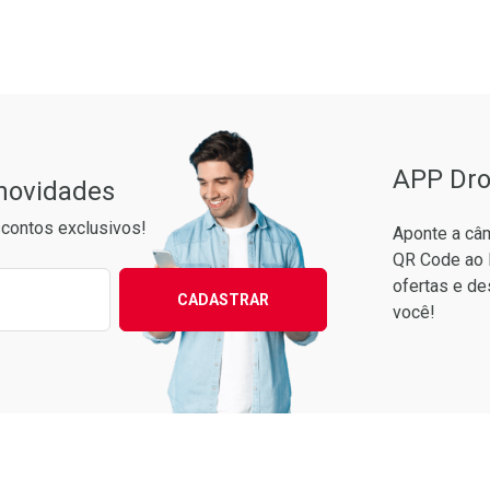
aboratório
or Menos
Laboratório
Por Menos
Pacheco
APP Dro
 novidades
contos exclusivos!
Aponte a câm
QR Code ao 
ixo para receber as melhores ofertas:
ofertas e de
CADASTRAR
você!
Ver Desconto Convênio
Ver Desconto Convênio