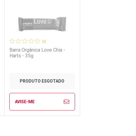
(0)
Barra Orgânica Love Chia -
Harts - 35g
PRODUTO ESGOTADO
AVISE-ME
Ver Desconto Convênio
CHAR
CHAR
FECHAR
FECHAR