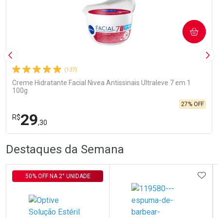
COMPRAR
Imagem Anterior
Pró
(137)
Creme Hidratante Facial Nivea Antissinais Ultraleve 7 em 1
100g
27% OFF
29
R$
,30
R
R
FECHA
FECHA
Destaques da Semana
Laboratório
Por Menos
ADIC
50% OFF NA 2° UNIDADE