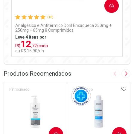
COMPRAR
Comprar sem Desconto
Comprar sem Desconto
Por R$ 97,90/cada
Por R$ 97,90/cada
(18)
Analgésico e Antitérmico Doril Enxaqueca 250mg +
250mg + 65mg 8 Comprimidos
Leve 4 itens por
12
R$
,72/cada
ou R$ 15,90/un
FECHAR
FECHAR
Laboratório
Por Menos
Produtos Recomendados
Imagem A
Pró
ADIC
Patrocinado
Patrocinado
Ativar Desconto