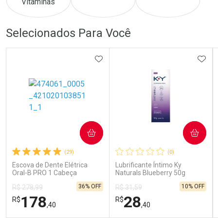
Comprar sem Desconto
Comprar sem Desconto
Comprar sem Desconto
Comprar sem Desconto
Selecionados Para Você
Por R$ 149,00/cada
Por R$ 149,00/cada
Por R$ 149,00/cada
Por R$ 149,00/cada
ADICIONAR AOS FAVORITOS
ADIC
COMPRAR
COMPRAR
(29)
(0)
Escova de Dente Elétrica
Lubrificante Íntimo Ky
Oral-B PRO 1 Cabeça
Naturals Blueberry 50g
Redonda Recarregável 1
36% OFF
10% OFF
R$ 278,99
R$ 31,59
Unidade
178
28
R$
R$
,40
,40