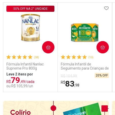
ADIC
50% OFF NA 2° UNIDADE
COMPRAR
COMPRAR
(38)
(10)
Fórmula Infantil Nanlac
Fórmula Infantil de
Supreme Pro 800g
Seguimento para Crianças de
Primeira Infância Nestonutri
Leve 2 itens por
20% OFF
R$ 104,99
2 Unidades de 800g cada
79
83
R$
,49/cada
R$
,98
ou R$ 105,99/un
FECHAR
FECHAR
FEC
FEC
Laboratório
Laboratório
Por Menos
Por Menos