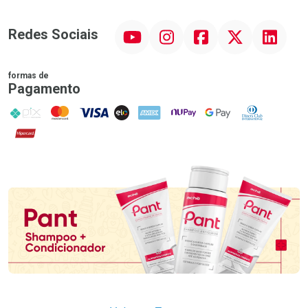
YouTube
Instagram
Facebook
Twitter
Linkedin
Redes Sociais
formas de
Pagamento
PIX
MasterCard
VISA
ELO
AMEX
NuPay
Google Pay
Diners Club
Hipercard
Promoção em Destaque