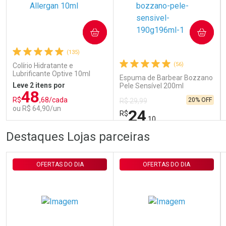
Ativar Desconto
COMPRAR
COMPRAR
(135)
Comprar sem Desconto
Comprar sem Desconto
Por R$ 29,30/cada
Por R$ 29,30/cada
(56)
Colírio Hidratante e
Lubrificante Optive 10ml
Espuma de Barbear Bozzano
Leve 2 itens por
Pele Sensível 200ml
48
R$
,68/cada
20% OFF
R$ 29,99
ou R$ 64,90/un
24
R$
,10
FECHAR
FECHAR
FEC
FEC
Destaques Lojas parceiras
Laboratório
Laboratório
Por Menos
Por Menos
OFERTAS DO DIA
OFERTAS DO DIA