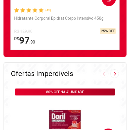
(43)
Hidratante Corporal Epidrat Corpo Intensivo 450g
25% OFF
R$ 129,90
97
R$
,90
FECHAR
FECHAR
Laboratório
Por Menos
Ofertas Imperdíveis
Imagem Anter
Próxima
80% OFF NA 4°UNIDADE
Ativar Desconto