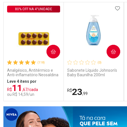
Comprar sem Desconto
Comprar sem Desconto
Comprar sem Desconto
Comprar sem Desconto
ADIC
80% OFF NA 4°UNIDADE
Por R$ 105,99/cada
Por R$ 140,99/cada
Por R$ 105,99/cada
Por R$ 140,99/cada
COMPRAR
COMPRAR
(118)
(0)
Analgésico, Antitérmico e
Sabonete Líquido Johnson's
Anti-inflamatório Neosaldina
Baby Baunilha 200ml
30mg + 300mg + 30mg 10
Leve 4 itens por
Drágeas
11
23
R$
,67/cada
R$
,99
ou R$ 14,59/un
FECHAR
FECHAR
FEC
FEC
Laboratório
Laboratório
Por Menos
Por Menos