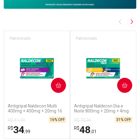
Imagem A
Pró
Patrocinado
Patrocinado
COMPRAR
COMPRAR
(52)
(45)
Antigripal Naldecon Multi
Antigripal Naldecon Dia e
400mg + 400mg + 20mg 16
Noite 800mg + 20mg + 4mg
Comprimidos
24 comprimidos
16% OFF
31% OFF
R$ 41,49
R$ 70,06
34
48
R$
R$
,99
,01