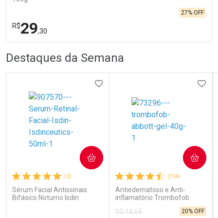
27% OFF
29
R$
,30
R
R
FECHA
FECHA
Destaques da Semana
Laboratório
Por Menos
ADICIONAR AOS FAVORITOS
ADIC
Ativar Desconto
COMPRAR
COMPRAR
(2)
(154)
Comprar sem Desconto
Comprar sem Desconto
Por R$ 29,30/cada
Por R$ 29,30/cada
Sérum Facial Antissinais
Antiedematoso e Anti-
Bifásico Noturno Isdin
inflamatório Trombofob
Isdinceutics Retinal com
200U/g 40g
20% OFF
R$ 48,68
Retinaldeído 50ml