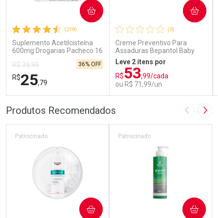
COMPRAR
COMPRAR
(218)
(0)
Suplemento Acetilcisteína
Creme Preventivo Para
600mg Drogarias Pacheco 16
Assaduras Bepantol Baby
Sachês
Toy Story Personagens
Leve 2 itens por
36% OFF
R$ 39,99
Sortidos 120g
53
25
R$
,99/cada
R$
,79
ou R$ 71,99/un
FECHAR
FECHAR
FEC
FEC
Produtos Recomendados
Imagem A
Pró
Laboratório
Laboratório
Por Menos
Por Menos
Patrocinado
Patrocinado
COMPRAR
COMPRAR
Ativar Desconto
Ativar Desconto