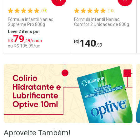
(38)
(13)
Fórmula Infantil Nanlac
Fórmula Infantil Nanlac
Supreme Pro 800g
Comfor 2 Unidades de 800g
Leve 2 itens por
79
140
R$
,49/cada
R$
,99
ou R$ 105,99/un
FECHAR
FECHAR
FEC
FEC
Laboratório
Laboratório
Por Menos
Por Menos
Ativar Desconto
Ativar Desconto
Aproveite Também!