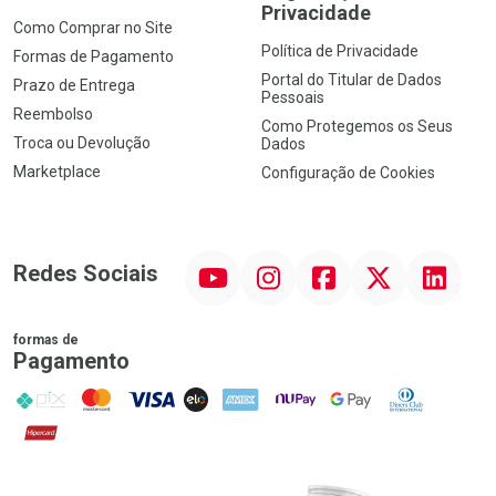
Privacidade
Como Comprar no Site
Política de Privacidade
Formas de Pagamento
Portal do Titular de Dados
Prazo de Entrega
Pessoais
Reembolso
Como Protegemos os Seus
Troca ou Devolução
Dados
Marketplace
Configuração de Cookies
YouTube
Instagram
Facebook
Twitter
Linkedin
Redes Sociais
formas de
Pagamento
PIX
MasterCard
VISA
ELO
AMEX
NuPay
Google Pay
Diners Club
Hipercard