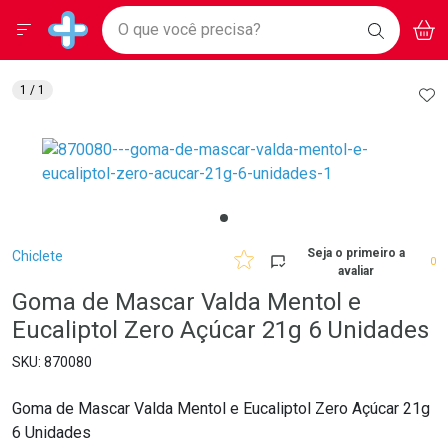
Drogarias Pacheco
Menu
Aces
Ir direto para a home
O que você precisa?
BAIXE
V
i
Baixe nosso APP e aproveite Ofertas Exclusivas!
BUSCAR
O APP
Navegue pela página
Ir direto para o conteúdo
Faça a sua busca
Ir direto para a busca
Ir direto para a conta
AD
1
/ 1
Ir direto para a ajuda
Ir direto para a notificações
Ir direto para o carrinho
Ir direto para o menu
Breadcrumb
Seja o primeiro a
Chiclete
0
avaliar
Goma de Mascar Valda Mentol e
Eucaliptol Zero Açúcar 21g 6 Unidades
870080
Goma de Mascar Valda Mentol e Eucaliptol Zero Açúcar 21g
6 Unidades