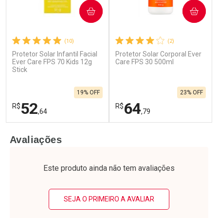
COMPRAR
COMPRAR
(10)
(2)
Protetor Solar Infantil Facial
Protetor Solar Corporal Ever
Ever Care FPS 70 Kids 12g
Care FPS 30 500ml
Stick
19% OFF
23% OFF
52
64
R$
R$
,64
,79
FECHAR
F
FECHAR
F
Avaliações
Laboratório
Laboratório
Por Menos
Por Menos
Este produto ainda não tem avaliações
SEJA O PRIMEIRO A AVALIAR