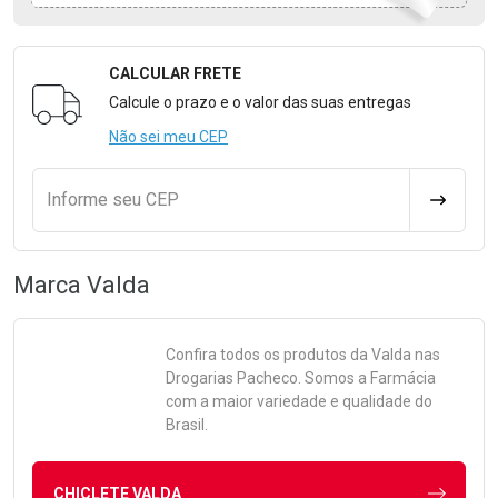
CALCULAR FRETE
Formulário para Calcular o Frete
Calcule o prazo e o valor das suas entregas
Não sei meu CEP
Informe seu CEP
CALCULA
Marca
Valda
Confira todos os produtos da
Valda
nas
Drogarias Pacheco. Somos a Farmácia
com a maior variedade e qualidade do
Brasil.
CHICLETE VALDA