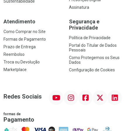
Sustentabilidade
Assinatura
Atendimento
Segurança e
Privacidade
Como Comprar no Site
Política de Privacidade
Formas de Pagamento
Portal do Titular de Dados
Prazo de Entrega
Pessoais
Reembolso
Como Protegemos os Seus
Troca ou Devolução
Dados
Marketplace
Configuração de Cookies
YouTube
Instagram
Facebook
Twitter
Linkedin
Redes Sociais
formas de
Pagamento
PIX
MasterCard
VISA
ELO
AMEX
NuPay
Google Pay
Diners Club