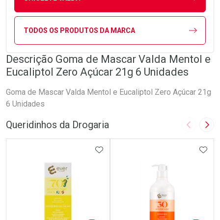
TODOS OS PRODUTOS DA MARCA
Descrição Goma de Mascar Valda Mentol e
Eucaliptol Zero Açúcar 21g 6 Unidades
Goma de Mascar Valda Mentol e Eucaliptol Zero Açúcar 21g
6 Unidades
Queridinhos da Drogaria
Imagem A
Pró
ADICIONAR AOS FAVORITOS
ADIC