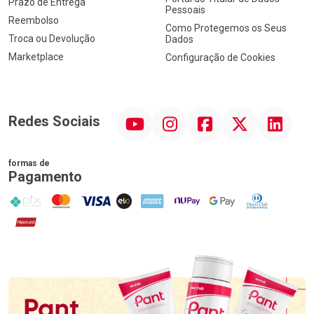
Prazo de Entrega
Pessoais
Reembolso
Como Protegemos os Seus
Troca ou Devolução
Dados
Marketplace
Configuração de Cookies
YouTube
Instagram
Facebook
Twitter
Linkedin
Redes Sociais
formas de
Pagamento
PIX
MasterCard
VISA
ELO
AMEX
NuPay
Google Pay
Diners Club
Hipercard
Promoção em Destaque