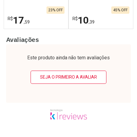
23% OFF
45% OFF
17
10
R$
R$
,59
,39
FECHAR
F
FECHAR
F
Avaliações
Laboratório
Laboratório
Por Menos
Por Menos
Este produto ainda não tem avaliações
SEJA O PRIMEIRO A AVALIAR
Ativar Desconto
Ativar Desconto