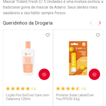
Mascar Trident Fresh C/ 5 Unidades é uma mistura exótica, a
tradicional goma de mascar da Adams. Seus dentes mais
saudáveis e seu hálito sempre fresco.
Queridinhos da Drogaria
Imagem A
Pró
ADICIONAR AOS FAVORITOS
ADIC
COMPRAR
COMPRAR
(12)
(15)
Loção Pós Sol Ever Care com
Protetor Solar Labial Ever
Calamina 120ml
You FPS30 3,6g