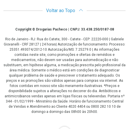
Voltar ao Topo
Copyright
Copyright © Drogarias Pacheco | CNPJ: 33.438.250/0187-08
Rio de Janeiro - RJ: Rua do Catete, 300 - Catete - CEP: 22220-000 | Gabriele
Giovanelli - CRF 28127 | 24 horas| Autorização de funcionamento: Processo:
25351.493074/2012-10 Autorização/MS: 7.25279.0 | As informações
contidas neste site, como promoções e ofertas de remédios e
medicamentos, não devem ser usadas para automedicação e não
substituem, em hipótese alguma, a medicação prescrita pelo profissional da
área médica. Somente o médico está em condições de diagnosticar
qualquer problema de saúde e prescrever o tratamento adequado. Os
preços e as promoções são válidos apenas para compras via internet. As
fotos contidas em nosso site são meramente ilustrativas. *Preços e
disponibilidade sujeitos a alterações no decorrer do dia. Antibióticos e
antimicrobianos vendas apenas em lojas físicas ou televendas. Portaria nº
344 - 01/02/1999 - Ministério da Saúde. Horário de funcionamento Central
de Vendas e Atendimento ao Cliente 4020 4404 ou 0800 282 10 10 de
domingo a domingo das 08h00 às 20h00.
LGPD Aceite os Cookies