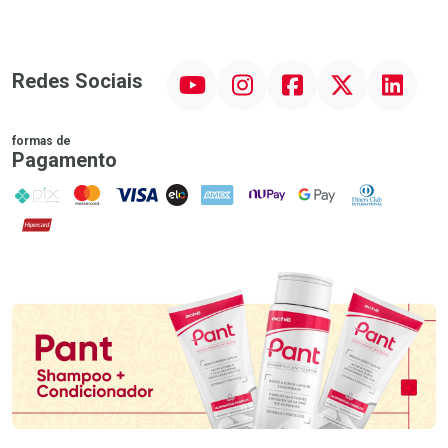
YouTube
Instagram
Facebook
Twitter
Linkedin
Redes Sociais
formas de
Pagamento
PIX
MasterCard
VISA
ELO
AMEX
NuPay
Google Pay
Diners Club
Hipercard
Promoção em Destaque