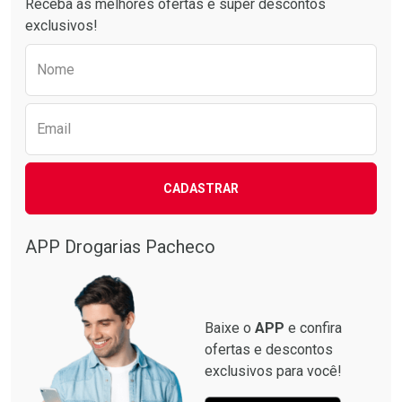
Receba as melhores ofertas e super descontos
exclusivos!
Preencha o formulário abaixo para receber 
Nome
Email
CADASTRAR
Ativar Desconto
Comprar sem Desconto
APP Drogarias Pacheco
Comprar sem Desconto
Por R$ 45,70/cada
Por R$ 45,70/cada
Baixe o
APP
e confira
ofertas e descontos
exclusivos para você!